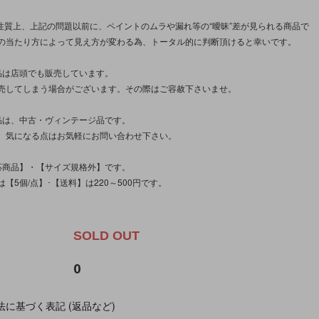
/性質上、上記の問題以前に、ペイントのムラや漏れ等の“曖昧”差が見られる商品で
の当たり方によって見え方が変わる為、トータル的に判断頂けると幸いです。
品は店頭でも販売しています。
売してしまう場合がございます。その際はご容赦下さいませ。
品は、中古・ヴィンテージ品です。
、気になる点はお気軽にお問い合わせ下さい。
応商品】・【サイズ規格外】です。
【5個/点】･【送料】は220～500円です。
。
SOLD OUT
0
に基づく表記 (返品など)