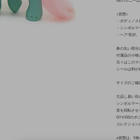
<状態>
・ボディ／ス
・シンボルマ
・ヘア/良好。
鼻の丸い部分
付属品の小物
元々はこのマ
シールは剥が
サイズのご確
欠品し易い目
シンボルマー
首を回転させ
G1やG3の
コレクション
※状態は、5