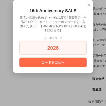
×
※商品の特性
16th Anniversary SALE
す。写真は光
日頃の感謝を込めて･･･ 年に1度!! 4日間限定!! 全
品20％OFF!! カートにてクーポンコードをご入
※こちらの商
力ください。 【2026/08/06(木)[10:00]～08/9(日)
入れ違いで完
[18:00]まで】
クーポンコード
※こちらの商
状態について
2026
※【定形外対
【限界個数】は
コードをコピー
簡易包装です
販売価格
在庫数
特定商取引法