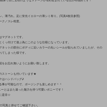
レ。薄汚れ。足に蛍光イエローの薄シミ有り。(写真4枚目参照)
ーク／スレ程度。
はマグネットです。
とくっ付けて遊ぶ為にこのような仕様になっています。
グネットの部分にボディに近いカラーの丸いシールが貼られていましたが、その
れてしまった様です。
認をお忘れ無いようにお願い致します。
のストーンも付いています★
クはハンドバッグ♪
る事が可能なので、ポージングも楽しめます＾＾
ポニーとはまた違った魅力を持つ可愛いポニーです！
に是非☆
枚の写真と併せてご確認下さい。