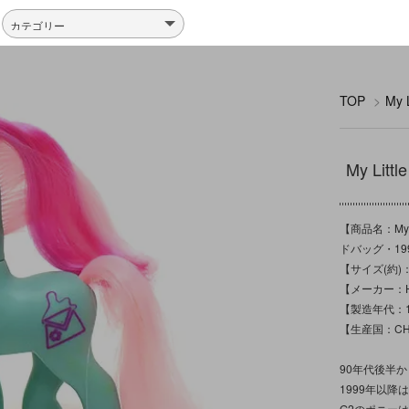
TOP
>
My
My Lit
【商品名：My 
ドバッグ・19
【サイズ(約)
【メーカー：H
【製造年代：1
【生産国：CH
90年代後半
1999年以
G2のポニー