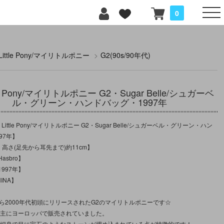
0
 Little Pony/マイリトルポニー
>
G2(90s/90年代)
tle Pony/マイリトルポニー G2・Sugar Belle/シュガーベ
ル・グリーン・ハンドバッグ・1997年
Little Pony/マイリトルポニー G2・Sugar Belle/シュガーベル・グリーン・ハン
97年】
：高さ(足先から耳先まで)約11cm】
asbro】
997年】
INA】
から2000年代初頭にリリースされたG2のマイリトルポニーです☆
降は主にヨーロッパで販売されていました。
は細身で目に宝石のようなストーンが埋め込まれている点が特徴的です！