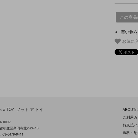
この商品
買い物を
お気に
ot a TOY -ノット ア トイ-
ABOUT
ご利用ガ
6-0002
お支払い
都杉並区高円寺北2-24-13
送料・配
L：
03-6479-9411