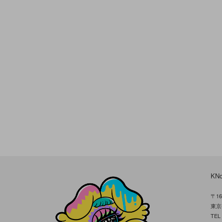
KN
〒16
東京
TE