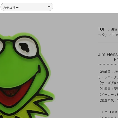
TOP
>
Ji
ック)
>
th
Jim H
F
【商品名：Jim
ザ・フロッグ」
【サイズ(約)：
【生産国：記
【メーカー：KERM
【製造年代：1
Ｊｉｍ Ｈｅ
「Ｋｅｒｍｉ