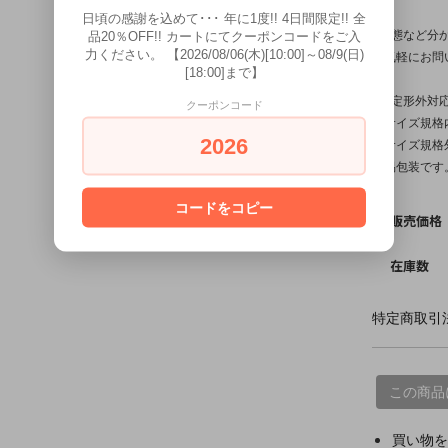
日頃の感謝を込めて･･･ 年に1度!! 4日間限定!! 全
※状態など分
品20％OFF!! カートにてクーポンコードをご入
力ください。 【2026/08/06(木)[10:00]～08/9(日)
お気軽にお問
[18:00]まで】
※【定形外対
クーポンコード
【サイズ規格内
2026
【サイズ規格外
簡易包装です
コードをコピー
販売価格
在庫数
特定商取引法
この商品
買い物を