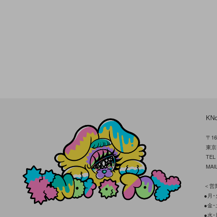
KN
〒16
東京
TE
MAIL
＜営業
●月･火
●金･土
●水･