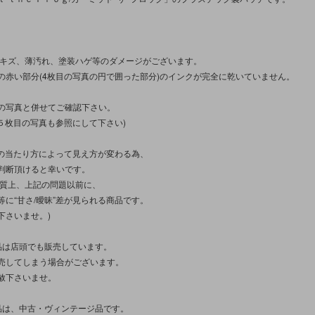
/キズ、薄汚れ、塗装ハゲ等のダメージがございます。
の赤い部分(4枚目の写真の円で囲った部分)のインクが完全に乾いていません。
の写真と併せてご確認下さい。
は５枚目の写真も参照にして下さい)
光の当たり方によって見え方が変わる為、
判断頂けると幸いです。
性質上、上記の問題以前に、
等に“甘さ/曖昧”差が見られる商品です。
下さいませ。)
品は店頭でも販売しています。
売してしまう場合がございます。
赦下さいませ。
品は、中古・ヴィンテージ品です。