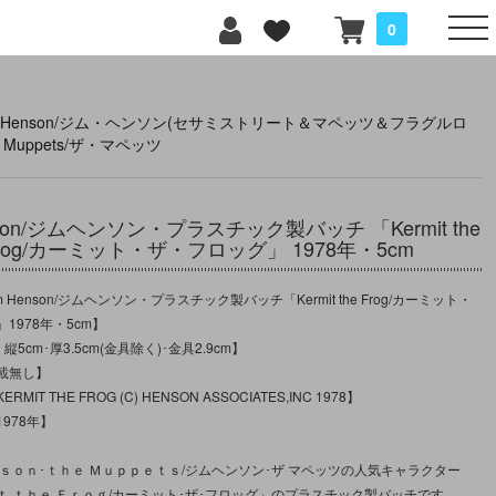
0
m Henson/ジム・ヘンソン(セサミストリート＆マペッツ＆フラグルロ
e Muppets/ザ・マペッツ
enson/ジムヘンソン・プラスチック製バッチ 「Kermit the
rog/カーミット・ザ・フロッグ」 1978年・5cm
 Henson/ジムヘンソン・プラスチック製バッチ「Kermit the Frog/カーミット・
1978年・5cm】
縦5cm･厚3.5cm(金具除く)･金具2.9cm】
載無し】
IT THE FROG (C) HENSON ASSOCIATES,INC 1978】
978年】
ｎｓｏｎ･ｔｈｅ Ｍｕｐｐｅｔｓ/ジムヘンソン･ザ マペッツの人気キャラクター
ｔ ｔｈｅ Ｆｒｏｇ/カーミット･ザ･フロッグ」のプラスチック製バッチです。