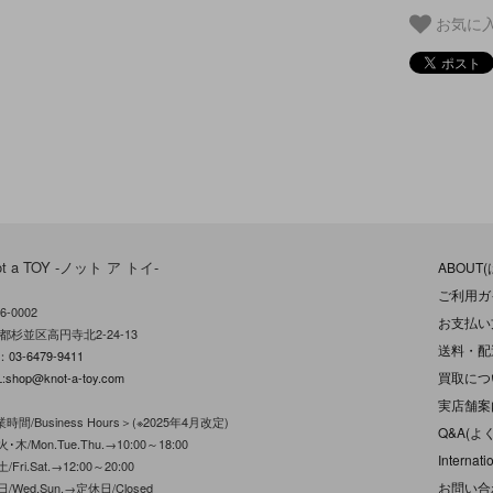
お気に
ot a TOY -ノット ア トイ-
ABOUT
ご利用ガ
6-0002
お支払い
都杉並区高円寺北2-24-13
送料・配
L：
03-6479-9411
買取につ
:
shop@knot-a-toy.com
実店舗案
時間/Business Hours＞(※2025年4月改定)
Q&A(よ
･木/Mon.Tue.Thu.→10:00～18:00
Internati
/Fri.Sat.→12:00～20:00
お問い合
日/Wed.Sun.→定休日/Closed