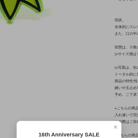
現状。
全体的にスレ
また、口の中
状態は、５枚
(※サイズ感
(※写真は、
トータル的に
商品の特性/
縫いや玉止め
予め、ご了承
※こちらの商
入れ違いで完
その際はご容
×
16th Anniversary SALE
※こちらの商