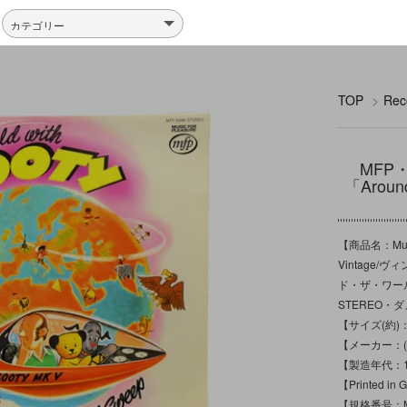
TOP
>
Re
MFP・
「Arou
【商品名：Mus
Vintage/ヴィン
ド・ザ・ワール
STEREO・
【サイズ(約)：ジ
【メーカー：(P) 1
【製造年代：1
【Printed in G
【規格番号：MF