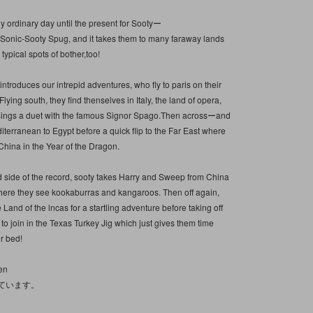
 any ordinary day until the present for Sootyー
r-Sonic-Sooty Spug, and it takes them to many faraway lands
 typical spots of bother,too!
introduces our intrepid adventures, who fly to paris on their
Flying south, they find thenselves in Italy, the land of opera,
sings a duet with the famous Signor Spago.Then acrossーand
terranean to Egypt before a quick flip to the Far East where
 China in the Year of the Dragon.
 side of the record, sooty takes Harry and Sweep from China
where they see kookaburras and kangaroos. Then off again,
e Land of the lncas for a startling adventure before taking off
 to join in the Texas Turkey Jig which just gives them time
r bed!
en
ています。