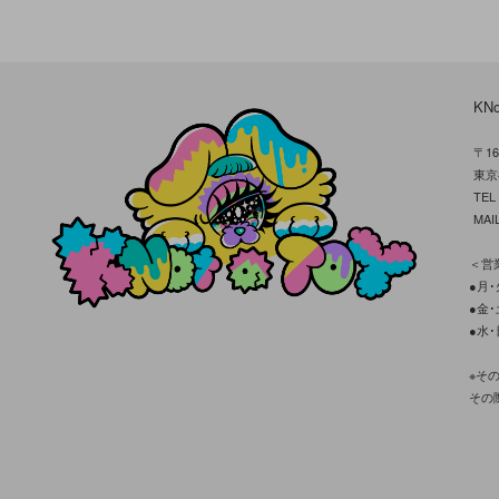
KN
〒16
東京
TE
MAIL
＜営業
●月･火
●金･土
●水･
※そ
その