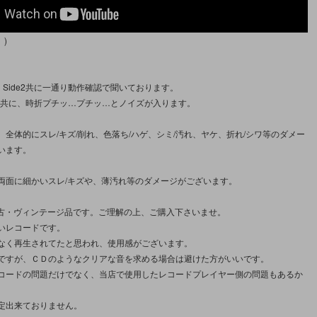
。)
1、Side2共に一通り動作確認で聞いております。
ide2共に、時折プチッ…プチッ…とノイズが入ります。
、全体的にスレ/キズ/削れ、色落ち/ハゲ、シミ/汚れ、ヤケ、折れ/シワ等のダメー
います。
両面に細かいスレ/キズや、薄汚れ等のダメージがございます。
中古・ヴィンテージ品です。ご理解の上、ご購入下さいませ。
いレコードです。
なく再生されてたと思われ、使用感がございます。
ですが、ＣＤのようなクリアな音を求める場合は避けた方がいいです。
コードの問題だけでなく、当店で使用したレコードプレイヤー側の問題もあるか
。
定出来ておりません。