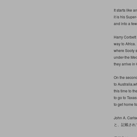
It starts like
it is his Supe
and into a few
Harry Corbett 
way to Africa. 
where Sooty 
under-the Medi
they arrive in
On the second
to Australia,
this time to th
to go to Taxas
to get home fo
John A. Carls
と、記載され