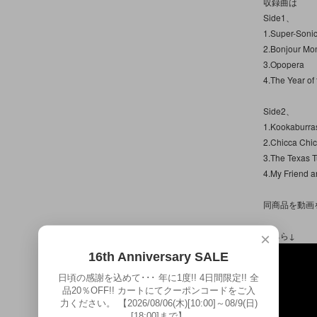
収録曲は
Side1、
1.Super-Soni
2.Bonjour Mo
3.Opopera
4.The Year of
Side2、
1.Kookaburra
2.Chicca Chi
3.The Texas T
4.My Friend a
同商品を動画
こちら↓
×
16th Anniversary SALE
日頃の感謝を込めて･･･ 年に1度!! 4日間限定!! 全
品20％OFF!! カートにてクーポンコードをご入
力ください。 【2026/08/06(木)[10:00]～08/9(日)
[18:00]まで】