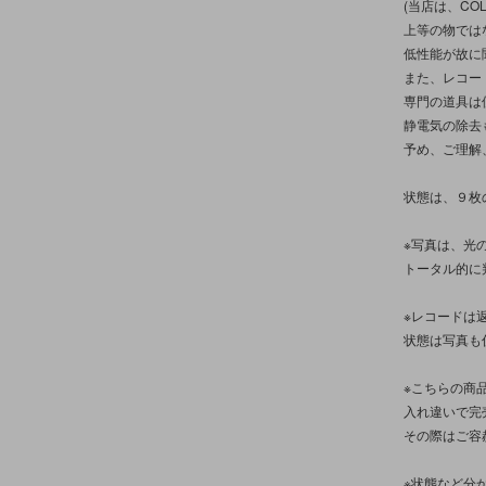
(当店は、COL
上等の物では
低性能が故に
また、レコー
専門の道具は
静電気の除去
予め、ご理解
状態は、９枚
※写真は、光
トータル的に
※レコードは
状態は写真も
※こちらの商
入れ違いで完
その際はご容
※状態など分