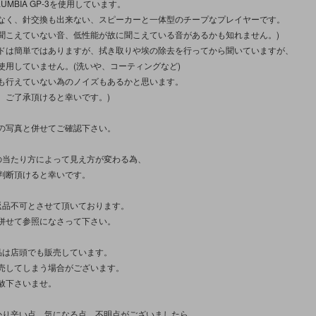
UMBIA GP-3を使用しています。
なく、針交換も出来ない、スピーカーと一体型のチープなプレイヤーです。
聞こえていない音、低性能が故に聞こえている音があるかも知れません。)
ドは簡単ではありますが、拭き取りや埃の除去を行ってから聞いていますが、
使用していません。(洗いや、コーティングなど)
も行えていない為のノイズもあるかと思います。
、ご了承頂けると幸いです。)
の写真と併せてご確認下さい。
の当たり方によって見え方が変わる為、
判断頂けると幸いです。
返品不可とさせて頂いております。
併せて参照になさって下さい。
品は店頭でも販売しています。
売してしまう場合がございます。
赦下さいませ。
かり辛い点、気になる点、不明点がございましたら、