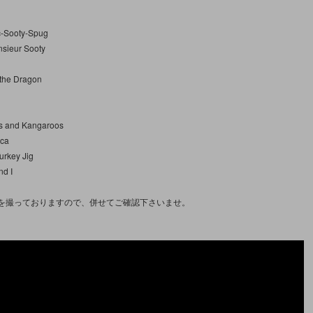
c-Sooty-Spug
nsieur Sooty
 the Dragon
s and Kangaroos
cca
urkey Jig
nd I
を撮っておりますので、併せてご確認下さいませ。