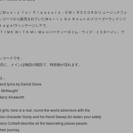
にＭｕｓｉｃ ｆｏｒ Ｐｌｅａｓｕｒｅ・ＥＭＩ ＲＥＣＯＲＤ/ミュージックフォ
レコードから販売されていたＭｅｒｒｙ Ｇｏ Ｒｏｕｎｄ/メリーゴーランドシリ
ｔａｇｅ/ヴィンテージＬＰで、
 ＴＩＭＥ ＷＩＴＨ Ｍｒ.Ｍｅｎ/パーティータイム・ウィズ・ミスターメン」で
レコードです。
ide2共に、メインは物語の朗読で、時折曲が流れます。
..
 and Iyrics by Daivid Delve
e McNaught
arry Ainsworth
 girls, here is a real, round-the-world adventure with the
sion character Sooty and his friend Sweep.So fasten your safety
Harry Corbett describe all the fascinating places people
heir journey.