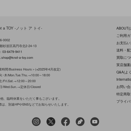
ot a TOY -ノット ア トイ-
ABOUT
ご利用ガ
6-0002
お支払い
都杉並区高円寺北2-24-13
送料・配
L：
03-6479-9411
買取につ
:
shop@knot-a-toy.com
実店舗案
時間/Business Hours＞(※2025年4月改定)
Q&A(よ
･木/Mon.Tue.Thu.→10:00～18:00
Internati
/Fri.Sat.→12:00～20:00
お問い合
日/Wed.Sun.→定休日/Closed
特定商取
の他、臨時休業をいただく事もございます。
プライバ
際は、別途HPやSNSなどでお知らせいたします。