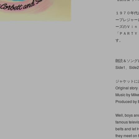
１９７０年代
ープレジャー
ーズのＶｉｎ
「ＰＡＲＴＹ
す。
朗読＆ソング
Side1、S
ジャケットには.
Original story
Music by Mik
Produced by B
Well, boys and
famous televi
belts and let 
they meet on t