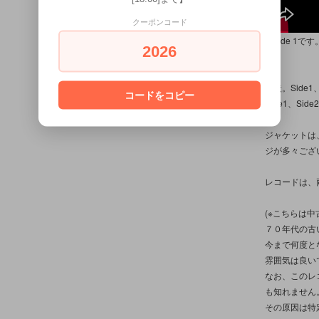
クーポンコード
(※Side 1です
2026
現状。Side
コードをコピー
Side1、S
ジャケットは
ジが多々ござ
レコードは、
(※こちらは
７０年代の古
今まで何度と
雰囲気は良い
なお、このレ
も知れません
その原因は特