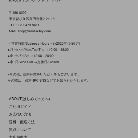
〒166-0002
東京都杉並区高円寺北2-24-13
TEL：
03-6479-9411
MAIL:
shop@knot-a-toy.com
＜営業時間/Business Hours＞(※2025年4月改定)
●月･火･木/Mon.Tue.Thu.→10:00～18:00
●金･土/Fri.Sat.→12:00～20:00
●水･日/Wed.Sun.→定休日/Closed
※その他、臨時休業をいただく事もございます。
その際は、別途HPやSNSなどでお知らせいたします。
ABOUT(はじめての方へ)
ご利用ガイド
お支払い方法
送料・配送方法
買取について
実店舗案内