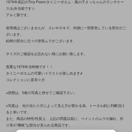
1976年表記のTiny Poem/タイニーポエム・風の子さっちゃんのランチケー
ス/お弁当箱です☆
アルミ製です。
使用感はございませんが、スレや小キズ、内側に一部変色している部分がご
ざいます。
絵柄の部分に元々の塗装ムラがございます。
サイズのご確認をお忘れない様にお願い致します。
貴重な1976年当時物です！！
タイニーポエムの可愛いイラストが楽しめます♪
コレクションに是非☆彡
※状態は、5枚の写真と併せてご確認下さい。
※写真は、光の当たり方によって見え方が変わる為、トータル的に判断頂け
ると幸いです。
また、商品の特性/性質上、上記の問題以前に、ペイントのムラや漏れ、作
り等の“曖昧”な部分が見られる商品です。