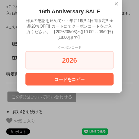
×
※こちらの商品は店頭でも販売しています。
16th Anniversary SALE
入れ違いで完売してしまう場合がございます。その際はご容赦下さいませ。
日頃の感謝を込めて･･･ 年に1度!! 4日間限定!! 全
品20％OFF!! カートにてクーポンコードをご入
※こちらの商品は、中古・ヴィンテージ品です。
力ください。 【2026/08/06(木)[10:00]～08/9(日)
[18:00]まで】
SOLD OUT
販売価格
クーポンコード
0
在庫数
2026
特定商取引法に基づく表記 (返品など)
コードをコピー
この商品について問い合わせる
買い物を続ける
お気に入り