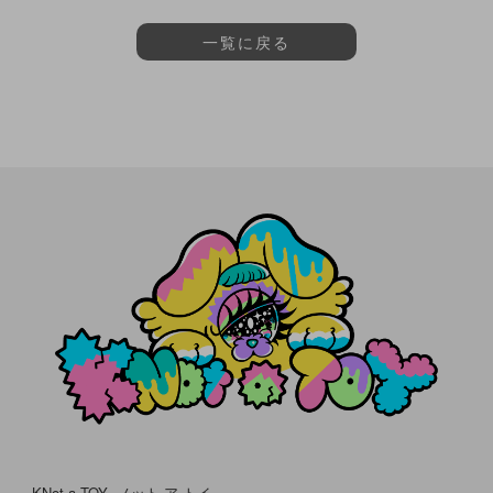
一覧に戻る
KNot a TOY -ノット ア トイ-