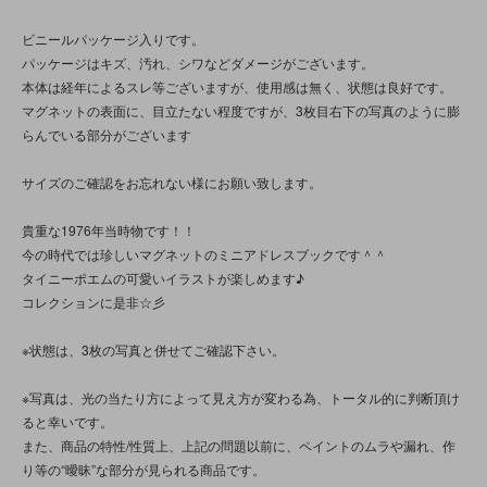
ビニールパッケージ入りです。
パッケージはキズ、汚れ、シワなどダメージがございます。
本体は経年によるスレ等ございますが、使用感は無く、状態は良好です。
マグネットの表面に、目立たない程度ですが、3枚目右下の写真のように膨
らんでいる部分がございます
サイズのご確認をお忘れない様にお願い致します。
貴重な1976年当時物です！！
今の時代では珍しいマグネットのミニアドレスブックです＾＾
タイニーポエムの可愛いイラストが楽しめます♪
コレクションに是非☆彡
※状態は、3枚の写真と併せてご確認下さい。
※写真は、光の当たり方によって見え方が変わる為、トータル的に判断頂け
ると幸いです。
また、商品の特性/性質上、上記の問題以前に、ペイントのムラや漏れ、作
り等の“曖昧”な部分が見られる商品です。