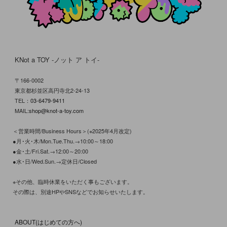
KNot a TOY -ノット ア トイ-
〒166-0002
東京都杉並区高円寺北2-24-13
TEL：
03-6479-9411
MAIL:
shop@knot-a-toy.com
＜営業時間/Business Hours＞(※2025年4月改定)
●月･火･木/Mon.Tue.Thu.→10:00～18:00
●金･土/Fri.Sat.→12:00～20:00
●水･日/Wed.Sun.→定休日/Closed
※その他、臨時休業をいただく事もございます。
その際は、別途HPやSNSなどでお知らせいたします。
ABOUT(はじめての方へ)