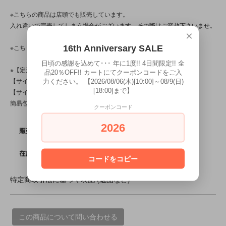
※こちらの商品は店頭でも販売しています。
入れ違いで完売してしまう場合がございます。その際はご容赦下さいませ。
×
※こちらの商品は、中古・ヴィンテージ品です。
16th Anniversary SALE
日頃の感謝を込めて･･･ 年に1度!! 4日間限定!! 全
※【定形外対応商品】で【限界個数】は【5個/点】です。
品20％OFF!! カートにてクーポンコードをご入
【サイズ規格内(205～380円)】商品ですが、組み合わせによって
力ください。 【2026/08/06(木)[10:00]～08/9(日)
[18:00]まで】
【サイズ規格外(290～500円)】になる可能性もございます。
簡易包装です。
クーポンコード
2026
SOLD OUT
販売価格
0
在庫数
コードをコピー
特定商取引法に基づく表記 (返品など)
この商品について問い合わせる