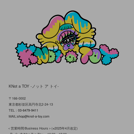
KNot a TOY -ノット ア トイ-
〒166-0002
東京都杉並区高円寺北2-24-13
TEL：
03-6479-9411
MAIL:
shop@knot-a-toy.com
＜営業時間/Business Hours＞(※2025年4月改定)
●月･火･木/Mon.Tue.Thu.→10:00～18:00