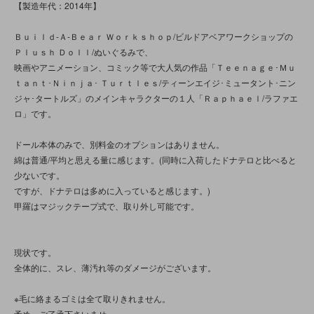
【製造年代：2014年】
Ｂｕｉｌｄ‐Ａ‐Ｂｅａｒ Ｗｏｒｋｓｈｏｐ/ビルドアベアワークショップの
Ｐｌｕｓｈ Ｄｏｌｌ/ぬいぐるみで、
映画やアニメーション、コミック等で大人気の作品「Ｔｅｅｎａｇｅ･Ｍｕ
ｔａｎｔ･Ｎｉｎｊａ･ Ｔｕｒｔｌｅｓ/ティーンエイジ･ミュータント･ニン
ジャ･タートルズ」のメインキャラクターの１人「Ｒａｐｈａｅｌ/ラファエ
ロ」です。
ドール本体のみで、別料金のオプションはありません。
綿は普通/平均と思える量に感じます。(同時に入荷したドナテロと比べると
少ないです。
ですが、ドナテロは多めに入っていると感じます。)
甲羅はマジックテープ式で、取り外し可能です。
現状です。
全体的に、スレ、薄汚れ等のダメージがございます。
※毛に絡まるゴミは全て取りきれません。
予め、ご了承下さいませ。