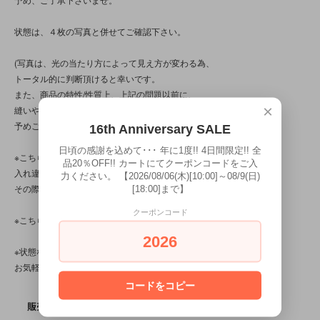
状態は、４枚の写真と併せてご確認下さい。
(写真は、光の当たり方によって見え方が変わる為、
トータル的に判断頂けると幸いです。
また、商品の特性/性質上、上記の問題以前に、
×
縫いや玉止め、作りに“曖昧”な部分が見られる商品です。
予めご了承下さいませ。)
16th Anniversary SALE
日頃の感謝を込めて･･･ 年に1度!! 4日間限定!! 全
※こちらの商品は店頭でも販売しています。
品20％OFF!! カートにてクーポンコードをご入
入れ違いで完売してしまう場合がございます。
力ください。 【2026/08/06(木)[10:00]～08/9(日)
その際はご容赦下さいませ。
[18:00]まで】
クーポンコード
※こちらの商品は、中古品です。
2026
※状態など分かり辛い点、気になる点、不明点がございましたら、
お気軽にお問い合わせ下さい。
コードをコピー
SOLD OUT
販売価格