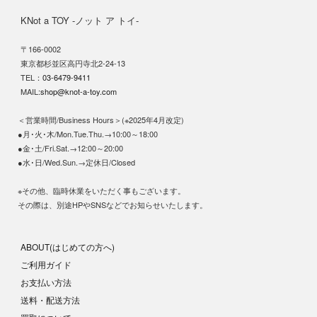
KNot a TOY -ノット ア トイ-
〒166-0002
東京都杉並区高円寺北2-24-13
TEL：
03-6479-9411
MAIL:
shop@knot-a-toy.com
＜営業時間/Business Hours＞(※2025年4月改定)
●月･火･木/Mon.Tue.Thu.→10:00～18:00
●金･土/Fri.Sat.→12:00～20:00
●水･日/Wed.Sun.→定休日/Closed
※その他、臨時休業をいただく事もございます。
その際は、別途HPやSNSなどでお知らせいたします。
ABOUT(はじめての方へ)
ご利用ガイド
お支払い方法
送料・配送方法