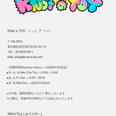
KNot a TOY -ノット ア トイ-
〒166-0002
東京都杉並区高円寺北2-24-13
TEL：
03-6479-9411
MAIL:
shop@knot-a-toy.com
＜営業時間/Business Hours＞(※2025年4月改定)
●月･火･木/Mon.Tue.Thu.→10:00～18:00
●金･土/Fri.Sat.→12:00～20:00
●水･日/Wed.Sun.→定休日/Closed
※その他、臨時休業をいただく事もございます。
その際は、別途HPやSNSなどでお知らせいたします。
ABOUT(はじめての方へ)