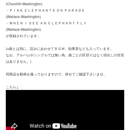
(Churchill-Washington)
・ＰＩＮＫ ＥＬＥＰＨＡＮＴＳ ＯＮ ＰＡＲＡＤＥ
(Wallace-Washington)
・ＷＨＥＮ Ｉ ＳＥＥ ＡＮ ＥＬＥＰＨＡＮＴ ＦＬＹ
(Wallace-Washington)
が収録されています。
(※曲とは別に、読みにあわせてＢＧＭ、効果音なども入っています。
なお、アルバムやシングルでは無い為、曲ごとの区切りはなく頭出しの目安
はありません。)
同商品を動画を撮っておりますので、併せてご確認下さいませ。
こちら↓