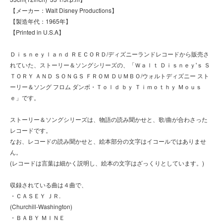
【メーカー：Walt Disney Productions】
【製造年代：1965年】
【Printed in U.S.A】
Ｄｉｓｎｅｙｌａｎｄ ＲＥＣＯＲＤ/ディズニーランドレコードから販売さ
れていた、ストーリー＆ソングシリーズの、「Ｗａｌｔ Ｄｉｓｎｅｙ'ｓ Ｓ
ＴＯＲＹ ＡＮＤ ＳＯＮＧＳ ＦＲＯＭ ＤＵＭＢＯ/ウォルトディズニー スト
ーリー＆ソング フロム ダンボ・Ｔｏｌｄ ｂｙ Ｔｉｍｏｔｈｙ Ｍｏｕｓ
ｅ」です。
ストーリー＆ソングシリーズは、物語の読み聞かせと、歌/曲が合わさった
レコードです。
なお、レコードの読み聞かせと、絵本部分の文字はイコールではありませ
ん。
(レコードは言葉は細かく説明し、絵本の文字はざっくりとしています。)
収録されている曲は４曲で、
・ＣＡＳＥＹ ＪＲ.
(Churchill-Washington)
・ＢＡＢＹ ＭＩＮＥ