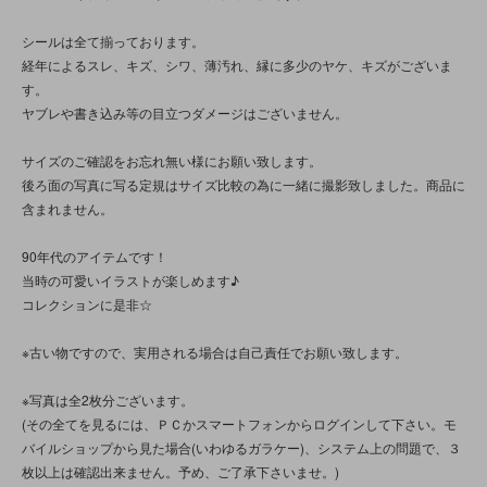
シールは全て揃っております。
経年によるスレ、キズ、シワ、薄汚れ、縁に多少のヤケ、キズがございま
す。
ヤブレや書き込み等の目立つダメージはございません。
サイズのご確認をお忘れ無い様にお願い致します。
後ろ面の写真に写る定規はサイズ比較の為に一緒に撮影致しました。商品に
含まれません。
90年代のアイテムです！
当時の可愛いイラストが楽しめます♪
コレクションに是非☆
※古い物ですので、実用される場合は自己責任でお願い致します。
※写真は全2枚分ございます。
(その全てを見るには、ＰＣかスマートフォンからログインして下さい。モ
バイルショップから見た場合(いわゆるガラケー)、システム上の問題で、３
枚以上は確認出来ません。予め、ご了承下さいませ。)