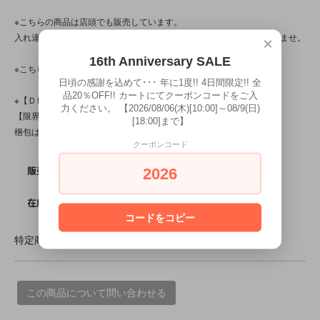
※こちらの商品は店頭でも販売しています。
入れ違いで完売してしまう場合がございます。その際はご容赦下さいませ。
×
16th Anniversary SALE
※こちらの商品は、中古・ヴィンテージ品です。
日頃の感謝を込めて･･･ 年に1度!! 4日間限定!! 全
品20％OFF!! カートにてクーポンコードをご入
※【ＤＭ便対応商品】です。
力ください。 【2026/08/06(木)[10:00]～08/9(日)
【限界個数】は【10点】･【送料】は130円です。
[18:00]まで】
梱包は、茶封筒＋台紙＋透明袋(※透明袋は１枚毎)です。
クーポンコード
SOLD OUT
販売価格
2026
0
在庫数
コードをコピー
特定商取引法に基づく表記 (返品など)
この商品について問い合わせる