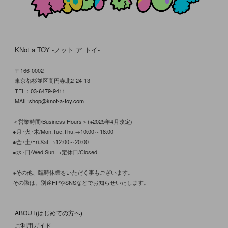
KNot a TOY -ノット ア トイ-
〒166-0002
東京都杉並区高円寺北2-24-13
TEL：
03-6479-9411
MAIL:
shop@knot-a-toy.com
＜営業時間/Business Hours＞(※2025年4月改定)
●月･火･木/Mon.Tue.Thu.→10:00～18:00
●金･土/Fri.Sat.→12:00～20:00
●水･日/Wed.Sun.→定休日/Closed
※その他、臨時休業をいただく事もございます。
その際は、別途HPやSNSなどでお知らせいたします。
ABOUT(はじめての方へ)
ご利用ガイド