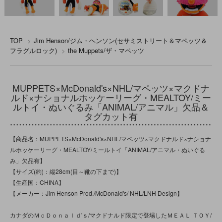
TOP
>
Jim Henson/ジム・ヘンソン(セサミストリート＆マペッツ＆
フラグルロック)
>
the Muppets/ザ・マペッツ
MUPPETS×McDonald's×NHL/マペッツ×マクドナ
ルド×ナショナルホッケーリーグ・MEALTOY/ミー
ルトイ・ぬいぐるみ「ANIMAL/アニマル」欠品＆
タグカット有
【商品名：MUPPETS×McDonald's×NHL/マペッツ×マクドナルド×ナショナ
ルホッケーリーグ・MEALTOY/ミールトイ「ANIMAL/アニマル・ぬいぐる
み」欠品有】
【サイズ(約)：縦28cm(目～靴の下まで)】
【生産国：CHINA】
【メーカー：Jim Henson Prod./McDonald's/ NHL/LNH Design】
カナダのＭｃＤｏｎａｌｄ'ｓ/マクドナルド限定で登場したＭＥＡＬ ＴＯＹ/