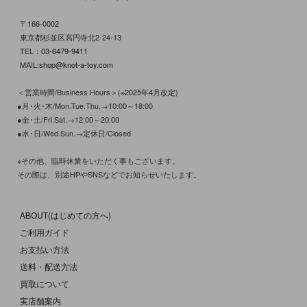
〒166-0002
東京都杉並区高円寺北2-24-13
TEL：
03-6479-9411
MAIL:
shop@knot-a-toy.com
＜営業時間/Business Hours＞(※2025年4月改定)
●月･火･木/Mon.Tue.Thu.→10:00～18:00
●金･土/Fri.Sat.→12:00～20:00
●水･日/Wed.Sun.→定休日/Closed
※その他、臨時休業をいただく事もございます。
その際は、別途HPやSNSなどでお知らせいたします。
ABOUT(はじめての方へ)
ご利用ガイド
お支払い方法
送料・配送方法
買取について
実店舗案内