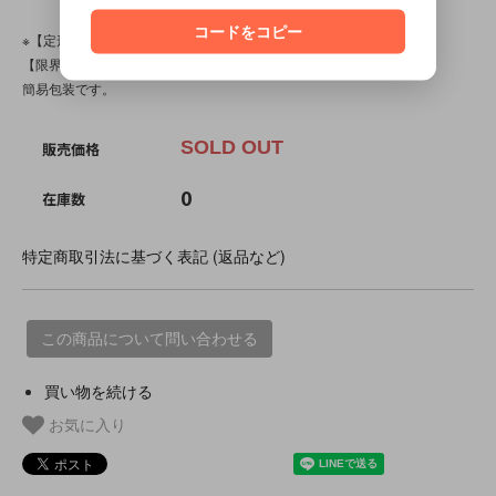
コードをコピー
※【定形外対応商品】・【サイズ規格外】です。
【限界個数】は【2個/点】･【送料】は340～500円です。
簡易包装です。
SOLD OUT
販売価格
0
在庫数
特定商取引法に基づく表記 (返品など)
この商品について問い合わせる
買い物を続ける
お気に入り