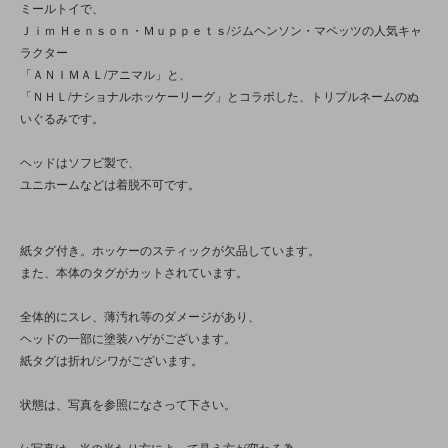
ミールトイで、
Ｊｉｍ Ｈｅｎｓｏｎ・Ｍｕｐｐｅｔｓ/ジムヘンソン・マペッツの人気キャ
ラクター
「ＡＮＩＭＡＬ/アニマル」と、
「ＮＨＬ/ナショナルホッケーリーグ」とコラボした、トリプルネームのぬ
いぐるみです。
ヘッドはソフビ製で、
ユニホームなどは着脱不可です。
紙タグ付き。ホッケーのスティックが欠品しています。
また、本体のタグがカットされています。
全体的にスレ、薄汚れ等のダメージがあり、
ヘッドの一部に塗装ハゲがございます。
紙タグは折れ/シワがございます。
状態は、写真を参照になさって下さい。
(※写真は、光の当たり方によって見え方が変わる為、