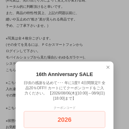
トータル的に判断頂けると幸いです。
また、商品の特性/性質上、上記の問題以前に、
縫いや玉止めの“粗さ”差が見られる商品です。
予め、ご了承下さいませ。)
※写真は全４枚分ございます。
(その全てを見るには、ＰＣかスマートフォンから
ログインして下さい。
モバイルショップから見た場合(いわゆるガラケー)、
システム上の問題で、３枚以上は確認出来ません。
×
こちらも、予め、ご了承下さいませ。)
16th Anniversary SALE
※こちらの商品は店頭でも販売しています。
日頃の感謝を込めて･･･ 年に1度!! 4日間限定!! 全
品20％OFF!! カートにてクーポンコードをご入
入れ違いで完売してしまう場合がございます。
力ください。 【2026/08/06(木)[10:00]～08/9(日)
その際はご容赦下さいませ。
[18:00]まで】
※こちらの商品は、中古品・ヴィンテージ品です。
クーポンコード
2026
※状態など分かり辛い点、気になる点、不明点がございましたら、
お気軽にお問い合わせ下さい。