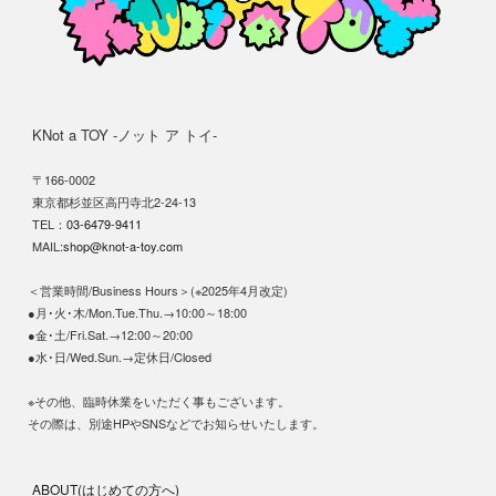
KNot a TOY -ノット ア トイ-
〒166-0002
東京都杉並区高円寺北2-24-13
TEL：
03-6479-9411
MAIL:
shop@knot-a-toy.com
＜営業時間/Business Hours＞(※2025年4月改定)
●月･火･木/Mon.Tue.Thu.→10:00～18:00
●金･土/Fri.Sat.→12:00～20:00
●水･日/Wed.Sun.→定休日/Closed
※その他、臨時休業をいただく事もございます。
その際は、別途HPやSNSなどでお知らせいたします。
ABOUT(はじめての方へ)