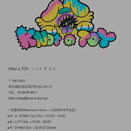
KNot a TOY -ノット ア トイ-
〒166-0002
東京都杉並区高円寺北2-24-13
TEL：
03-6479-9411
MAIL:
shop@knot-a-toy.com
＜営業時間/Business Hours＞(※2025年4月改定)
●月･火･木/Mon.Tue.Thu.→10:00～18:00
●金･土/Fri.Sat.→12:00～20:00
●水･日/Wed.Sun.→定休日/Closed