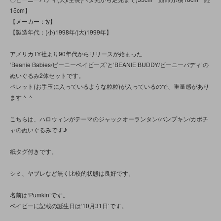
15cm】
【メーカー：ty】
【製造年代：(小)1998年/(大)1999年】
アメリカTY社より90年代からリリースが始まった
‘Beanie Babies/ビーニーベイビーズ’と‘BEANIE BUDDY/ビーニーバディ’の
ぬいぐるみ2体セットです。
ペレット(お手玉に入っているような粒粒)が入っているので、重量感があり
ます＾＾
こちらは、ハロウィンがテーマのジャックオーランタン/パンプキン/カボチ
ャのぬいぐるみです♪
紙タグ付きです。
シミ、ヤブレなど無く比較的状態は良好です。
名前は‘Pumkin’です。
ベイビーに記載の誕生日は‘10月31日’です。