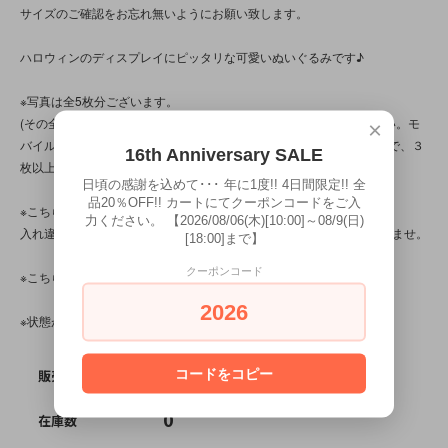
サイズのご確認をお忘れ無いようにお願い致します。
ハロウィンのディスプレイにピッタリな可愛いぬいぐるみです♪
※写真は全5枚分ございます。
(その全てを見るには、ＰＣかスマートフォンからログインして下さい。モ
×
バイルショップから見た場合(いわゆるガラケー)、システム上の問題で、３
16th Anniversary SALE
枚以上は確認出来ません。予め、ご了承下さいませ。)
日頃の感謝を込めて･･･ 年に1度!! 4日間限定!! 全
品20％OFF!! カートにてクーポンコードをご入
※こちらの商品は店頭でも販売しています。
力ください。 【2026/08/06(木)[10:00]～08/9(日)
入れ違いで完売してしまう場合がございます。その際はご容赦下さいませ。
[18:00]まで】
クーポンコード
※こちらの商品は、中古・ヴィンテージ品です。
2026
※状態が気になる方は、お気軽にお問い合わせ下さい！
SOLD OUT
コードをコピー
販売価格
0
在庫数