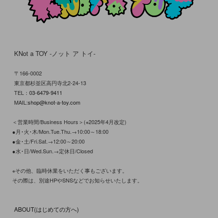
KNot a TOY -ノット ア トイ-
〒166-0002
東京都杉並区高円寺北2-24-13
TEL：
03-6479-9411
MAIL:
shop@knot-a-toy.com
＜営業時間/Business Hours＞(※2025年4月改定)
●月･火･木/Mon.Tue.Thu.→10:00～18:00
●金･土/Fri.Sat.→12:00～20:00
●水･日/Wed.Sun.→定休日/Closed
※その他、臨時休業をいただく事もございます。
その際は、別途HPやSNSなどでお知らせいたします。
ABOUT(はじめての方へ)