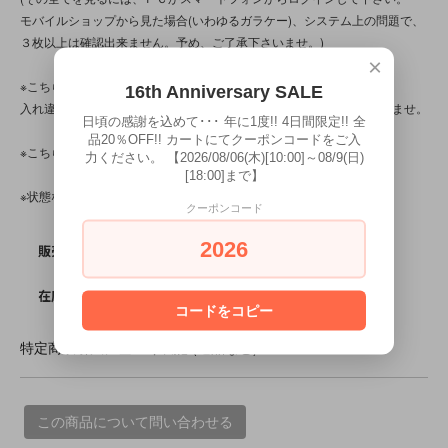
モバイルショップから見た場合(いわゆるガラケー)、システム上の問題で、
３枚以上は確認出来ません。予め、ご了承下さいませ。)
×
※こちらの商品は店頭でも販売しています。
16th Anniversary SALE
入れ違いで完売してしまう場合がございます。その際はご容赦下さいませ。
日頃の感謝を込めて･･･ 年に1度!! 4日間限定!! 全
品20％OFF!! カートにてクーポンコードをご入
※こちらの商品は、中古・ヴィンテージ品です。
力ください。 【2026/08/06(木)[10:00]～08/9(日)
[18:00]まで】
※状態など気になる点がある方は、お気軽にお問い合わせ下さい。
クーポンコード
2026
SOLD OUT
販売価格
0
在庫数
コードをコピー
特定商取引法に基づく表記 (返品など)
この商品について問い合わせる