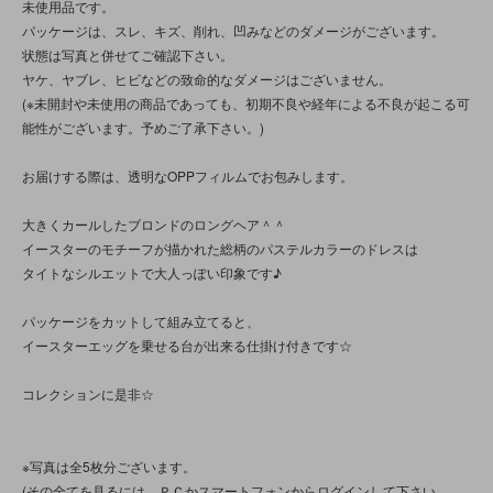
未使用品です。
パッケージは、スレ、キズ、削れ、凹みなどのダメージがございます。
状態は写真と併せてご確認下さい。
ヤケ、ヤブレ、ヒビなどの致命的なダメージはございません。
(※未開封や未使用の商品であっても、初期不良や経年による不良が起こる可
能性がございます。予めご了承下さい。)
お届けする際は、透明なOPPフィルムでお包みします。
大きくカールしたブロンドのロングヘア＾＾
イースターのモチーフが描かれた総柄のパステルカラーのドレスは
タイトなシルエットで大人っぽい印象です♪
パッケージをカットして組み立てると、
イースターエッグを乗せる台が出来る仕掛け付きです☆
コレクションに是非☆
※写真は全5枚分ございます。
(その全てを見るには、ＰＣかスマートフォンからログインして下さい。