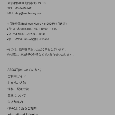
東京都杉並区高円寺北2-24-13
TEL：
03-6479-9411
MAIL:
shop@knot-a-toy.com
＜営業時間/Business Hours＞(※2025年4月改定)
●月･火･木/Mon.Tue.Thu.→10:00～18:00
●金･土/Fri.Sat.→12:00～20:00
●水･日/Wed.Sun.→定休日/Closed
※その他、臨時休業をいただく事もございます。
その際は、別途HPやSNSなどでお知らせいたします。
ABOUT(はじめての方へ)
ご利用ガイド
お支払い方法
送料・配送方法
買取について
実店舗案内
Q&A(よくあるご質問)
International Shipping