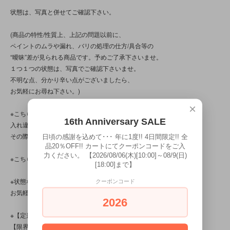
状態は、写真と併せてご確認下さい。
(商品の特性/性質上、上記の問題以前に、
ペイントのムラや漏れ、バリの処理の仕方/具合等の
“曖昧”差が見られる商品です。予めご了承下さいませ。
１つ１つの状態は、写真でご確認下さいませ。
不明な点、分かり辛い点がございましたら、
お気軽にお尋ね下さい。)
×
※こちらの商品は店頭でも販売しています。
16th Anniversary SALE
入れ違いで完売してしまう場合がございます。
その際はご容赦下さいませ。
日頃の感謝を込めて･･･ 年に1度!! 4日間限定!! 全
品20％OFF!! カートにてクーポンコードをご入
力ください。 【2026/08/06(木)[10:00]～08/9(日)
※こちらの商品は、中古品です。
[18:00]まで】
※状態など分かり辛い点、気になる点、不明点がございましたら、
クーポンコード
お気軽にお問い合わせ下さい。
2026
※【定形外対応商品】・【サイズ規格外】です。
【限界個数】は【5個/点】･【送料】は220～500円です。