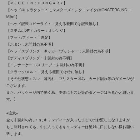
【ＭＥＤＥ ＩＮ：ＨＵＮＧＡＲＹ】
【ヘッド/キャラクター：モンスターズインク・マイク(MONSTERS,INC.・
Mike)】
【ヘッド記載コピーライト：見える範囲では記載無し】
【ステム/ボディカラー：オレンジ】
【フット/フィート：厚足】
【ボタン：未開封の為不明】
【ヘッドスプリング・キッカー/プッシャー：未開封の為不明】
【ボディスプリング：未開封の為不明】
【インナーケース/スリーブ：未開封の為不明】
【クラック/メルト：見える範囲では特に無し】
【その他状態：スレ、薄汚れ、ブリスター凹み、カード削れ等のダメージが
ございます。
また、パッケージ内で動く為、本体にもスレ等のダメージはあるかと思いま
す。】
※注意※
全て未開封の為、中にキャンディーが入ったままでのお渡しになりますが、
もし開封されても、中に入ってるキャンディーは絶対に口にしない様お願い
致します。