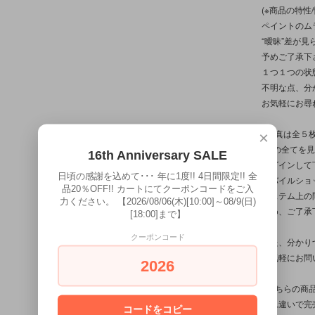
(※商品の特
ペイントのム
“曖昧”差が
予めご了承下
１つ１つの状
不明な点、分
お気軽にお尋
※写真は全５
×
(その全てを
16th Anniversary SALE
ログインして
日頃の感謝を込めて･･･ 年に1度!! 4日間限定!! 全
モバイルショ
品20％OFF!! カートにてクーポンコードをご入
システム上の
力ください。 【2026/08/06(木)[10:00]～08/9(日)
予め、ご了承
[18:00]まで】
クーポンコード
また、分かり
お気軽にお問
2026
※こちらの商
入れ違いで完
コードをコピー