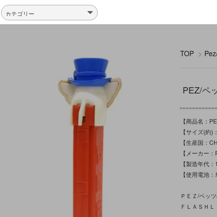
TOP
>
Pe
PEZ/ペ
【商品名：PEZ
【サイズ(約)
【生産国：CH
【メーカー：PEZ/
【製造年代：1
【使用電池：単
ＰＥＺ/ペッ
ＦＬＡＳＨＬ