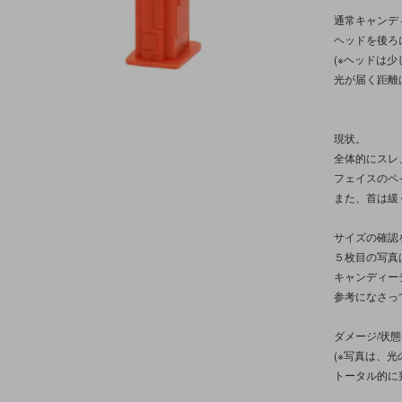
通常キャンデ
ヘッドを後ろ
(※ヘッドは
光が届く距離
現状。
全体的にスレ
フェイスのペ
また、首は緩
サイズの確認
５枚目の写真
キャンディー
参考になさっ
ダメージ/状
(※写真は、
トータル的に