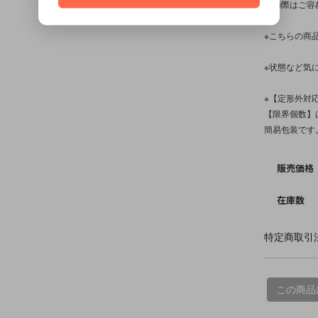
その際はご容
※こちらの商
※状態など気
※【定形外対
【限界個数】は
簡易包装です
販売価格
在庫数
特定商取引法
この商品