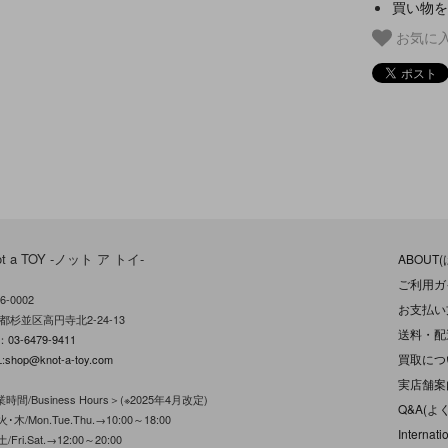
買い物を
お気に
ot a TOY -ノット ア トイ-
ABOUT
ご利用ガ
6-0002
お支払い
都杉並区高円寺北2-24-13
送料・配
L：
03-6479-9411
買取につ
:
shop@knot-a-toy.com
実店舗案
時間/Business Hours＞(※2025年4月改定)
Q&A(よ
･木/Mon.Tue.Thu.→10:00～18:00
Internati
/Fri.Sat.→12:00～20:00