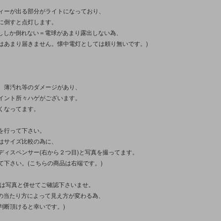
ィーが出る部分がライトになっており、
に倒すと点灯します。
少ししか倒れない＝電球があまり露出しない為、
はあまり届きません。懐中電灯としては頼り無いです。)
、薄汚れ等のダメージがあり、
イント所々ハゲがございます。
くなってます。
を行って下さい。
はサイズ比較の為に、
ディスペンサー(右から２つ目)と写真を撮ってます。
て下さい。(こちらの商品は右端です。)
態は写真と併せてご確認下さいませ。
光の当たり方によって見え方が変わる為、
判断頂けると幸いです。)