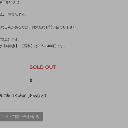
赦下さいませ。
品は、中古品です。
になる点がある方は、お気軽にお問い合わせ下さい。
応商品】です。
【4個/点】･【送料】は205～400円です。
。
SOLD OUT
0
に基づく表記 (返品など)
について問い合わせる