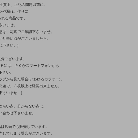
性/性質上、上記の問題以前に、
ラや漏れ、作りに
見られる商品です。
さいませ。
態は、写真でご確認下さいませ。
かり辛い点がございましたら、
ね下さい。)
枚分ございます。
見るには、ＰＣかスマートフォンから
下さい。
ップから見た場合(いわゆるガラケー)、
問題で、３枚以上は確認出来ません。
下さいませ。)
づらい点、分からない点は、
い合わせ下さいませ。
品は店頭でも販売しています。
売してしまう場合がございます。