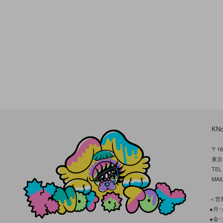
KN
〒16
東京
TE
MAIL
＜営業
●月･火
●金･土