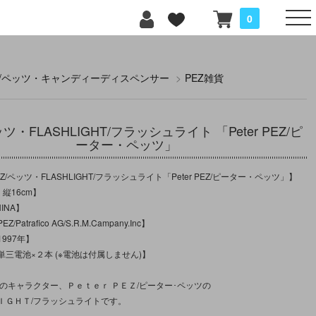
0
z/ペッツ・キャンディーディスペンサー
>
PEZ雑貨
ッツ・FLASHLIGHT/フラッシュライト 「Peter PEZ/ピ
ーター・ペッツ」
/ペッツ・FLASHLIGHT/フラッシュライト「Peter PEZ/ピーター・ペッツ」】
：縦16cm】
INA】
Patrafico AG/S.R.M.Campany.Inc】
997年】
三電池×２本 (※電池は付属しません)】
ツのキャラクター、Ｐｅｔｅｒ ＰＥＺ/ピーター･ペッツの
ＩＧＨＴ/フラッシュライトです。