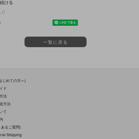
続ける
入り
一覧に戻る
(はじめての方へ)
イド
方法
送方法
いて
内
くあるご質問)
onal Shipping