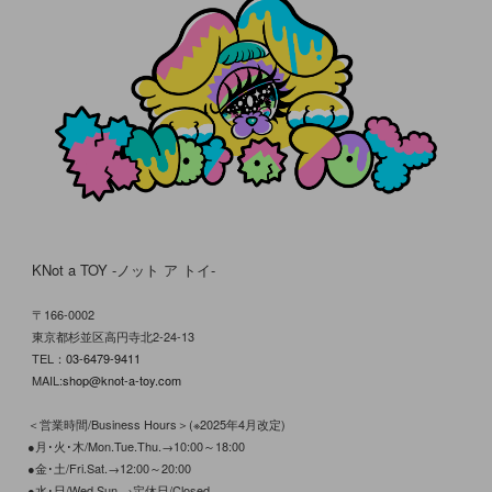
KNot a TOY -ノット ア トイ-
〒166-0002
東京都杉並区高円寺北2-24-13
TEL：
03-6479-9411
MAIL:
shop@knot-a-toy.com
＜営業時間/Business Hours＞(※2025年4月改定)
●月･火･木/Mon.Tue.Thu.→10:00～18:00
●金･土/Fri.Sat.→12:00～20:00
●水･日/Wed.Sun.→定休日/Closed