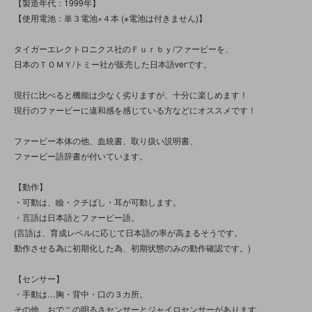
【製造年代：1999年】
【使用電池：単３電池×４本 (※電池は付きません)】
タイガーエレクトロニクス社のＦｕｒｂｙ/ファービーを、
日本のＴＯＭＹ/トミー社が販売した日本語verです。
現行に比べると機能は少なく劣りますが、十分に楽しめます！
現行のファービーに違和感を感じている方などにオススメです！
ファービー本体の他、血統書、取り扱い説明書、
ファービー語辞書が付いています。
【動作】
・可動は、瞼・クチばし・耳が可動します。
・言語は日本語とファービー語。
(言語は、育成レベルに応じて日本語の率が高まるそうです。
動作させる為に初期化した為、初期状態のみの動作確認です。)
【センサー】
・手動は…胸・背中・口の３カ所。
その他、おでこの明るさセンサーとジャイロセンサーがあります。