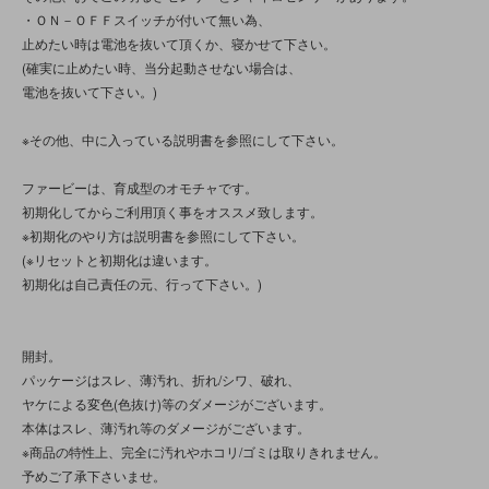
・ＯＮ－ＯＦＦスイッチが付いて無い為、
止めたい時は電池を抜いて頂くか、寝かせて下さい。
(確実に止めたい時、当分起動させない場合は、
電池を抜いて下さい。)
※その他、中に入っている説明書を参照にして下さい。
ファービーは、育成型のオモチャです。
初期化してからご利用頂く事をオススメ致します。
※初期化のやり方は説明書を参照にして下さい。
(※リセットと初期化は違います。
初期化は自己責任の元、行って下さい。)
開封。
パッケージはスレ、薄汚れ、折れ/シワ、破れ、
ヤケによる変色(色抜け)等のダメージがございます。
本体はスレ、薄汚れ等のダメージがございます。
※商品の特性上、完全に汚れやホコリ/ゴミは取りきれません。
予めご了承下さいませ。