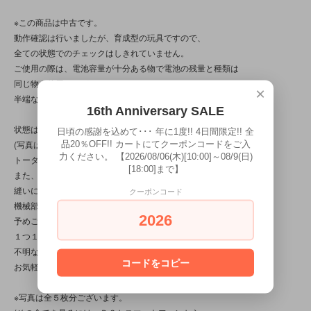
※この商品は中古です。
動作確認は行いましたが、育成型の玩具ですので、
全ての状態でのチェックはしきれていません。
ご使用の際は、電池容量が十分ある物で電池の残量と種類は
同じ物を使用して下さい。
×
半端な物ですと、動作に支障が出ます。
16th Anniversary SALE
状態は写真を参照になさって下さい。
日頃の感謝を込めて･･･ 年に1度!! 4日間限定!! 全
(写真は、光の当たり方によって見え方が変わる為、
品20％OFF!! カートにてクーポンコードをご入
力ください。 【2026/08/06(木)[10:00]～08/9(日)
トータル的に判断頂けると幸いです。
[18:00]まで】
また、商品の特性/性質上、上記の問題以前に、
縫いにムラや甘さ等の“曖昧”差や
クーポンコード
機械部の動作や音等の“状態”差が見られる商品です。
2026
予めご了承下さいませ。
１つ１つの状態は、写真でご確認下さいませ。
不明な点、分かり辛い点がございましたら、
コードをコピー
お気軽にお尋ね下さい。)
※写真は全５枚分ございます。