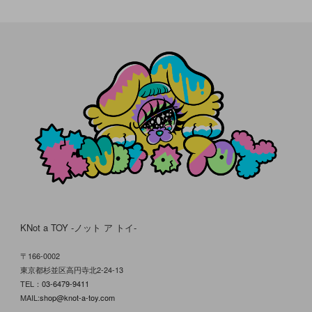
KNot a TOY -ノット ア トイ-
〒166-0002
東京都杉並区高円寺北2-24-13
TEL：
03-6479-9411
MAIL:
shop@knot-a-toy.com