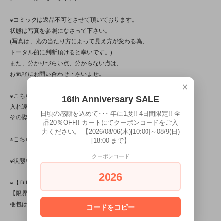
※コミックは返品不可とさせて頂いております。
状態は写真を参照になさって下さい。
(写真は、光の当たり方によって見え方が変わる為、
トータル的に判断頂けると幸いです。)
また、分かりづらい点、分からない点は、
お気軽にお問い合わせ下さいませ。
×
※こちらの商品は店頭でも販売しています。
16th Anniversary SALE
入れ違いで完売してしまう場合がございます。
日頃の感謝を込めて･･･ 年に1度!! 4日間限定!! 全
その際はご容赦下さいませ。
品20％OFF!! カートにてクーポンコードをご入
力ください。 【2026/08/06(木)[10:00]～08/9(日)
※こちらの商品は、中古・ヴィンテージ品です。
[18:00]まで】
クーポンコード
※状態など気になる点がある方は、お気軽にお問い合わせ下さい。
2026
※【ＤＭ便対応商品】です。
【限界個数】は【4冊/点】･【送料】は130円です。
梱包は、茶封筒＋(台紙＋透明袋(※１冊毎))です。
コードをコピー