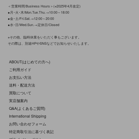
＜営業時間/Business Hours＞(※2025年4月改定)
●月･火･木/Mon.Tue.Thu.→10:00～18:00
●金･土/Fri.Sat.→12:00～20:00
●水･日/Wed.Sun.→定休日/Closed
※その他、臨時休業をいただく事もございます。
その際は、別途HPやSNSなどでお知らせいたします。
ABOUT(はじめての方へ)
ご利用ガイド
お支払い方法
送料・配送方法
買取について
実店舗案内
Q&A(よくあるご質問)
International Shipping
お問い合わせフォーム
特定商取引法に基づく表記