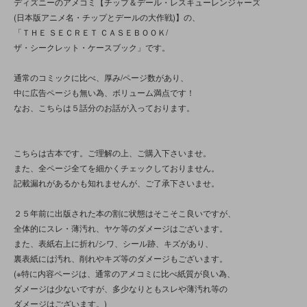
ディズニーのアメコミ【チップ＆デール・レスキューレンジャーズ
(日本版アニメ名・チップとデールの大作戦)】の、
「ＴＨＥ ＳＥＣＲＥＴ ＣＡＳＥＢＯＯＫ/
ザ・シークレット・ケースブック」です。
通常のコミックに比べ、厚み/ページ数があり、
中に広告ページも無い為、ボリューム満点です！
なお、こちらは５話分のお話が入っております。
こちらは古本です。ご理解の上、ご購入下さいませ。
また、全ページ全てを細かくチェックしておりません。
記載漏れがあるかも知れませんが、ご了承下さいませ。
２５年前に出版された本の割に状態はそこそこ良いですが、
全体的にスレ・薄汚れ、ヤケ等のダメージはございます。
また、表紙右上に折れ/シワ、シール跡、キズがあり、
裏表紙には汚れ、削れやキズ等のダメージもございます。
(※特に内容ページは、通常のアメコミに比べ紙質が良い為、
ダメージは少ないですが、多少なりともスレや薄汚れ等の
ダメージはございます。)