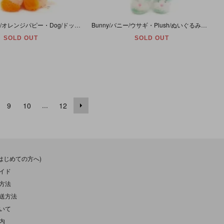
Orange Puppy/オレンジパピー・Dog/ドッグ/イヌ・Plush/ぬいぐるみ・(座った状態で)高さ約22cm・1983年・Animal Toy Imports
Bunny/バニー/ウサギ・Plush/ぬいぐるみ・Bunny Slippers・ホワイト×グリーン・エッグ柄・全長約40cm・Easter/イースター
SOLD OUT
SOLD OUT
...
9
10
12
(はじめての方へ)
イド
方法
送方法
いて
内