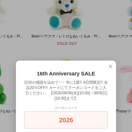
Bear/ベア/クマ・レトロなぬいぐるみ・Plush・ホワイト×ミントグリーン・(耳除く)高さ約13cm
Bear/ベア/クマ・レトロなぬいぐるみ・Plush・ホワイト×グリーン・(耳除く)高さ約15.5cm
SOLD OUT
×
16th Anniversary SALE
日頃の感謝を込めて･･･ 年に1度!! 4日間限定!! 全
品20％OFF!! カートにてクーポンコードをご入
力ください。 【2026/08/06(木)[10:00]～08/9(日)
[18:00]まで】
クーポンコード
Frog/フロッグ/カエル・レトロなぬいぐるみ・Plush・グリーン・高さ約17cm
Dog/Puppy/ドッグ/パピー/イヌ・レトロなぬいぐるみ・Plush・イエロー×グリーン・高さ約16cm
2026
SOLD OUT