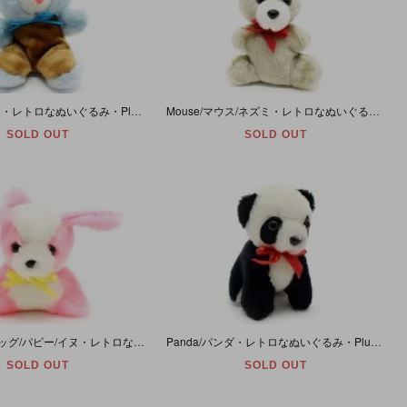
Bear/ベア/クマ・レトロなぬいぐるみ・Plush・パステルブルー×ブラウン・(座った状態で耳除く)高さ約15cm
Mouse/マウス/ネズミ・レトロなぬいぐるみ・Plush・グレー×ブルー・(耳除く)高さ約16cm
SOLD OUT
SOLD OUT
Dog/Puppy/ドッグ/パピー/イヌ・レトロなぬいぐるみ・Plush・ピンク×ホワイト・高さ約12.5cm
Panda/パンダ・レトロなぬいぐるみ・Plush・高さ約14.5cm
SOLD OUT
SOLD OUT