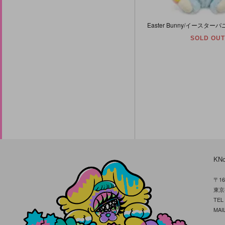
SOLD OUT
KN
〒16
東京
TE
MAIL