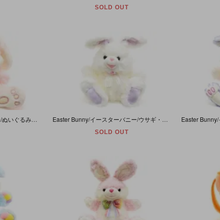
SOLD OUT
Bunny/バニー/ウサギ・Plush/ぬいぐるみ・パステルピンク×ホワイト・高さ約20cm・Easter/イースター
Easter Bunny/イースターバニー/ウサギ・ぬいぐるみ・ホワイト×ラベンダー・約35cm~50cm・Tb TRADING
SOLD OUT