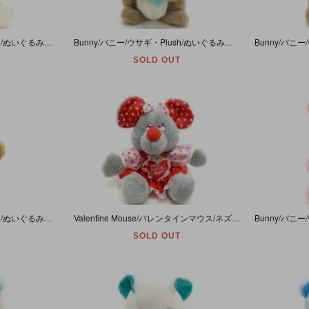
Bunny/バニー/ウサギ・Plush/ぬいぐるみ・ジョイント付き・ホワイト・(耳除く)高さ約18cm (足を伸ばした状態で耳含む)全長35cm・applause
Bunny/バニー/ウサギ・Plush/ぬいぐるみ・Easter/イースター・ブラウン×ホワイト・(耳除く)高さ約33cm・applause・1988年
SOLD OUT
Bunny/バニー/ウサギ・Plush/ぬいぐるみ・Peter Cottontail/ピーターコットンテイル・(耳除く)高さ約12cm (耳先から足先まで)全長約25cm・applause・1990年
Valentine Mouse/バレンタインマウス/ネズミ・Plush/ぬいぐるみ・(耳除く座った状態で)高さ約20cm
SOLD OUT