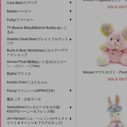
Care Bear/ケアベア
SOLD OUT
Barbie/バービー
Furby/ファービー
TY Beanie Baby&Beanie Buddy ぬいぐ
るみ
Grateful Dead Bear/グレイトフルデッド
ベア
Build-A-Bear Workshop/ビルドアベアワ
ークショップ
Animal Plush/動物ぬいぐるみ(ユニコー
ン，バニー，ベアetc)
Blythe/ブライス
SOLD OUT
Koeda Chan/こえだちゃん
Fancy/ファンシー(JAPAN/日本)
魔女っ子・少女マンガ
Teletubbies/テレタビーズ＆その他
Kid'sTV(バーニー＆フレンズ他)
Jim Henson/ジム・ヘンソン(セサミスト
リート＆マペッツ＆フラグルロック)