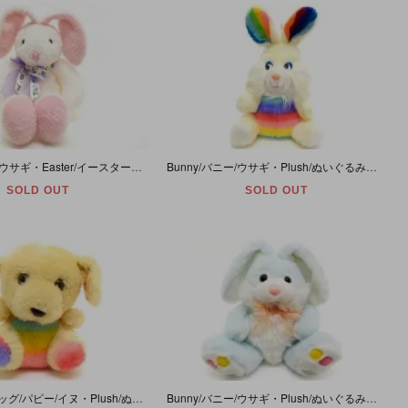
Bunny/バニー/ウサギ・Easter/イースター・Plush/ぬいぐるみ・ホワイト・(耳除く)座った状態で高さ約21cm・Dan Dee
Bunny/バニー/ウサギ・Plush/ぬいぐるみ・アイボリー×レインボー・(耳除く)高さ約22cm [イースターバニー]
SOLD OUT
SOLD OUT
Dog/Puppy/ドッグ/パピー/イヌ・Plush/ぬいぐるみ・キャメル×レインボー・(耳除く)高さ約12.5cm
Bunny/バニー/ウサギ・Plush/ぬいぐるみ・パステルブルー×ホワイト・高さ約23cm・Easter/イースター