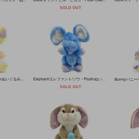
SOLD OUT
Mouse/マウス/ネズミ・Plush/ぬいぐるみ・ピンク×レインボー・(耳除く)高さ約22cm
Elephant/エレファント/ゾウ・Plush/ぬいぐるみ・ブルー・(耳除く)高さ約22cm
SOLD OUT