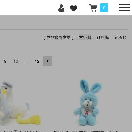
0
[ 並び順を変更 ]
-
古い順
-
価格順
-
新着順
...
9
10
12
Stork/ストーク・クマを運ぶコウノトリ・Plush/ぬいぐるみ・高さ約28cm(足含む全長45cm)・AURORA BABY
Bunny/バニー/ウサギ・Plush/ぬいぐるみ・HUG ME/ハグミー・ブルー・(耳除く)高さ約24cm・MTY・(ハグミーバニー)