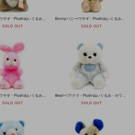
Bunny/バニー/ウサギ・Plush/ぬいぐるみ・Easter/イースター・TRIXIE・ブラウン×ホワイト・(耳除く)高さ約20cm・applause・1988年
Bunny/バニー/ウサギ・Plush/ぬいぐるみ・Peter Cottontail/ピーターコットンテイル・(耳除く)高さ約16cm (耳先から足先まで)全長約36cm・applause・1990年
SOLD OUT
SOLD OUT
Bunny/バニー/ウサギ・Plush/ぬいぐるみ・ピンク・(耳除く)高さ約22cm・1992年
Bear/ベア/クマ・Plush/ぬいぐるみ・ホワイト×パステルブルー・(耳除く)高さ約27cm・1985年
SOLD OUT
SOLD OUT