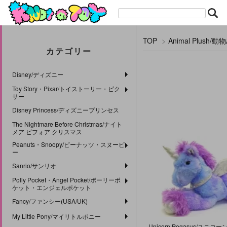
TOP
>
Animal Plus
カテゴリー
Disney/ディズニー
Toy Story・Pixar/トイストーリー・ピク
サー
Disney Princess/ディズニープリンセス
The Nightmare Before Christmas/ナイト
メア ビフォア クリスマス
Peanuts・Snoopy/ピーナッツ・スヌーピ
ー
Sanrio/サンリオ
Polly Pocket・Angel Pocket/ポーリーポ
ケット・エンジェルポケット
Fancy/ファンシー(USA/UK)
My Little Pony/マイリトルポニー