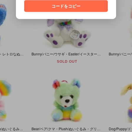
コードをコピー
Elephant/エレファント/ゾウ・レトロなぬいぐるみ・Plush・ブルー×ピンク・高さ約12cm
Bunny/バニー/ウサギ・Easter/イースター・Plush/ぬいぐるみ・ホワイト・高さ約40cm・1991年
SOLD OUT
Mouse/マウス/ネズミ・Plush/ぬいぐるみ・ピンク×レインボー・(耳除く)高さ約12cm
Bear/ベア/クマ・Plush/ぬいぐるみ・グリーン×レインボー・(耳除く)高さ約12cm