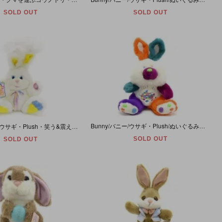
SOLD OUT
SOLD OUT
Bunny/バニー/ウサギ・Plush/ぬいぐるみ・JELLY BEAN/ジェリービーンズ・(耳除く)高さ約26cm
Bunny/バニー/ウサギ・Plush・笑う&震える&光るぬいぐるみ・Tickle Tickle Wiggle Wiggle/チックルチックルウィグルウィグル・高さ約23cm～38cm・DanDee
SOLD OUT
SOLD OUT