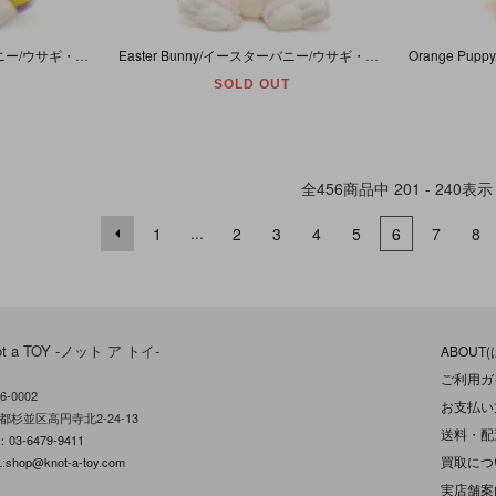
Easter Bunny/イースターバニー/ウサギ・ぬいぐるみ・パステルブルー×ホワイト・約38cm~52cm・Playful Plush・Chrisha Cretions・1988年
Easter Bunny/イースターバニー/ウサギ・ぬいぐるみ・パステルピンク×ホワイト・約40cm~56cm・Chad Valley Toys
SOLD OUT
全
456
商品中
201 - 240
表示
...
1
2
3
4
5
6
7
8
ot a TOY -ノット ア トイ-
ABOUT
ご利用ガ
6-0002
お支払い
都杉並区高円寺北2-24-13
送料・配
L：
03-6479-9411
買取につ
:
shop@knot-a-toy.com
実店舗案