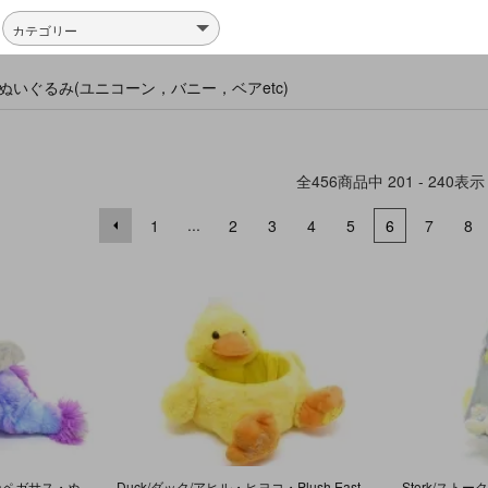
h/動物ぬいぐるみ(ユニコーン，バニー，ベアetc)
全
456
商品中
201 - 240
表示
...
1
2
3
4
5
6
7
8
Unicorn Pegasus/ユニコーンペガサス・ぬいぐるみ・ブルー×パープル×シルバー・全長約22cm
Duck/ダック/アヒル・ヒヨコ・Plush Easter Basket/ぬいぐるみイースターバスケット・約25cm×35cm・DanDee