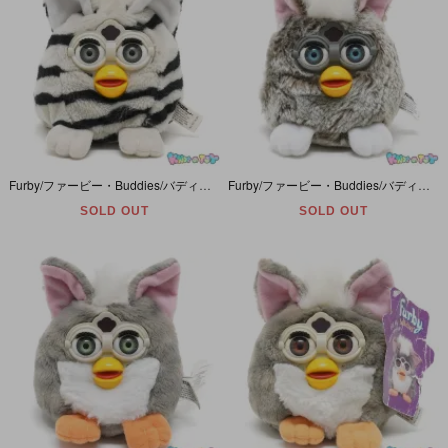
Furby/ファービー・Buddies/バディーズ・プチぬいぐるみ・ビーンバッグ 「Light Please/ライトプリーズ」 グレーアイ・ゼブラ柄×グレー×ホワイト・Zebra/ゼブラ/シマウマ
Furby/ファービー・Buddies/バディーズ・プチぬいぐるみ・ビーンバッグ 「Like Joke/ライクジョーク」 ブルーアイ・ブラウン＆グレー×ホワイト×ピンク・Owl/オウル
SOLD OUT
SOLD OUT