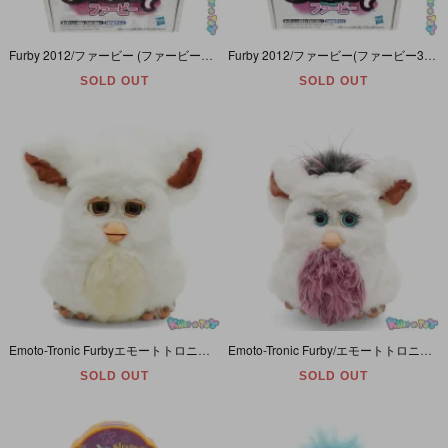
Furby 2012/ファービー (ファービー3)・Hasbro/ハズブロ・TAKARA TOMY/タカラトミー・Pink Puff/ピンクパフ・キャンディピンク・日本語ver
Furby 2012/ファービー(ファービー3)・Hasbro/ハズブロ・TAKARA TOMY/タカラトミー・Lagoona/ラグーナ・ミントドロップ(ライトブルー×パープル×イエロー)日本語ver
SOLD OUT
SOLD OUT
Emoto-Tronic Furbyエモートトロニックファービー2・Tiger Electronicsタイガーエレクトロニクス(ハズブロ)・ホワイト×クリーム・Marshmallowマシュマロ・英語版
Emoto-Tronic Furby/エモートトロニックファービー２・タイガーエレクトロニクス(ハズブロ)・ホワイト×ピンク＆ブラック×他多色・パッションフルーツ・英語版・音×＋眼＆瞼不可動
SOLD OUT
SOLD OUT