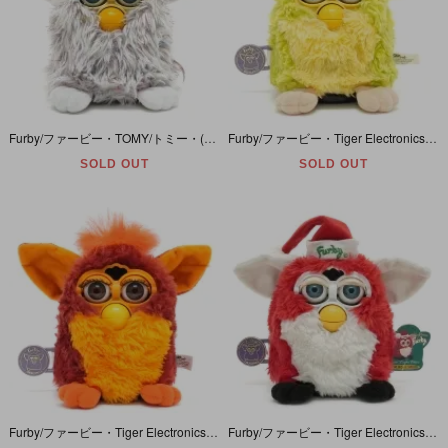
Furby/ファービー・TOMY/トミー・(Tiger Electronics/タイガーエレクトロニクス・ハズブロ)・ホワイト×オーロラフィルム・Champagne/シャンパン・日本語ver・ヤケ有
Furby/ファービー・Tiger Electronics/タイガーエレクトロニクス(Hasbro/ハズブロ)・ライムグリーン×ライトイエロー×ブルー・Kiwi/キウイ(キウイフルーツ)・英語ver
SOLD OUT
SOLD OUT
Furby/ファービー・Tiger Electronics/タイガーエレクトロニクス(Hasbro/ハズブロ)・レッド系×オレンジ系・Rooster/ルースター/雄鶏・英語ver
Furby/ファービー・Tiger Electronics/タイガーエレクトロニクス・Special Limited Edition/スペシャルリミテッドエディション「Santa/サンタ/ホリデー」英