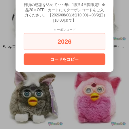
日頃の感謝を込めて･･･ 年に1度!! 4日間限定!! 全
品20％OFF!! カートにてクーポンコードをご入
力ください。 【2026/08/06(木)[10:00]～08/9(日)
[18:00]まで】
クーポンコード
2026
Furby/ファービー・Buddies/バディーズ・プチぬいぐるみ・ビーンバッグ 「Hungry Please/ハングリープリーズ」 ブラウンアイ・黒ブチ柄×ホワイト・Dalmatian/ダルメシアン
Furby/ファービー・Buddies/バディーズ・プチぬいぐるみ・ビーンバッグ 「Like Pet/ライクペット」 ブラウンアイ・ブラウン＆グレー×ホワイト×ピンク・Owl/オウル
SOLD OUT
SOLD OUT
コードをコピー