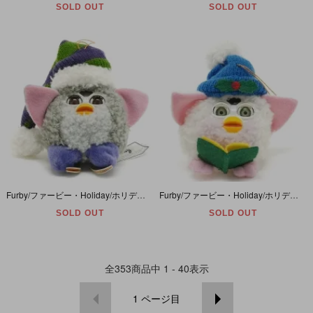
SOLD OUT
SOLD OUT
Furby/ファービー・Holiday/ホリデー(Christmas/クリスマス)・Ornaments/オーナメント・ぬいぐるみ・レッドアイ＆スリープアイ・ニット帽＆スケートシューズ・グレー×ピンク
Furby/ファービー・Holiday/ホリデー(Christmas/クリスマス)・Ornaments/オーナメント・ぬいぐるみ・グリーンアイ＆スリープアイ・ニット帽＆楽譜・ホワイト×ピンク
SOLD OUT
SOLD OUT
全
353
商品中
1 - 40
表示
1
ページ目