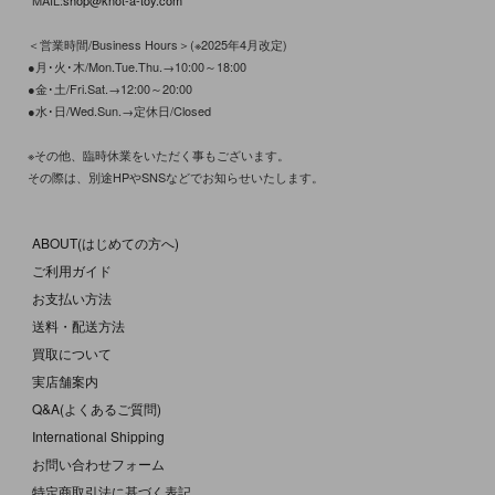
MAIL:
shop@knot-a-toy.com
＜営業時間/Business Hours＞(※2025年4月改定)
●月･火･木/Mon.Tue.Thu.→10:00～18:00
●金･土/Fri.Sat.→12:00～20:00
●水･日/Wed.Sun.→定休日/Closed
※その他、臨時休業をいただく事もございます。
その際は、別途HPやSNSなどでお知らせいたします。
ABOUT(はじめての方へ)
ご利用ガイド
お支払い方法
送料・配送方法
買取について
実店舗案内
Q&A(よくあるご質問)
International Shipping
お問い合わせフォーム
特定商取引法に基づく表記