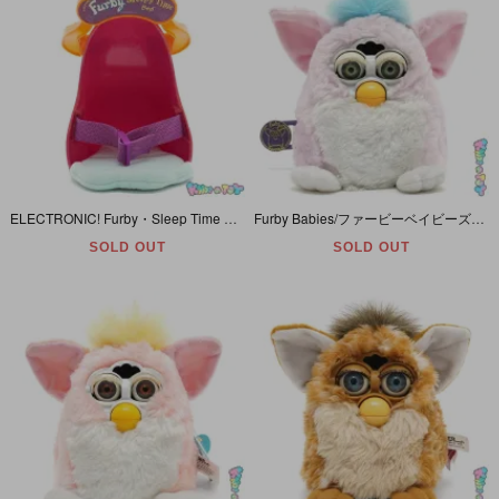
ELECTRONIC! Furby・Sleep Time Bed/エレクトロニック！ファービー・スリープタイムベッド (ファービーおやすみベッド)・オレンジ×レッドパープル・ダメージ有
Furby Babies/ファービーベイビーズ・Tiger Electronics/タイガーエレクトロニクス(ハズブロ)・ピンク×ホワイト×ブルー・Baby Pink/ベビーピンク・英語版
SOLD OUT
SOLD OUT