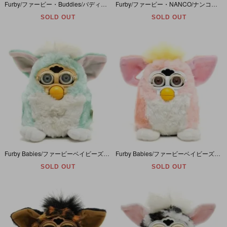
Furby/ファービー・Buddies/バディーズ・プチぬいぐるみ・ビーンバッグ 「Like Joke/ライクジョーク」 ブルーアイ・ブラウン＆グレー×ホワイト×ピンク・Owl/オウル・紙タグ付き
Furby/ファービー・NANCO/ナンコ・ピンク×ピンク・Pink Flamingo/ピンクフラミンゴ・ぬいぐるみ・H11.5×W11×D13・小/スモールサイズ・ダメージ有・右目一部にスレ/キズ
SOLD OUT
SOLD OUT
Furby Babies/ファービーベイビーズ・TOMY/トミー(タイガーエレクトロニクス・ハズブロ)・ミントグリーン×ホワイト×ピンク・Mint Green/ミントグリーン＋おまけ・日本語版・瞼難有
Furby Babies/ファービーベイビーズ・Tiger Electronics/タイガーエレクトロニクス(ハズブロ)・ピンク×ホワイト×イエロー・Peachy/ピーチー・英語版・瞼難・他ダメージ有
SOLD OUT
SOLD OUT