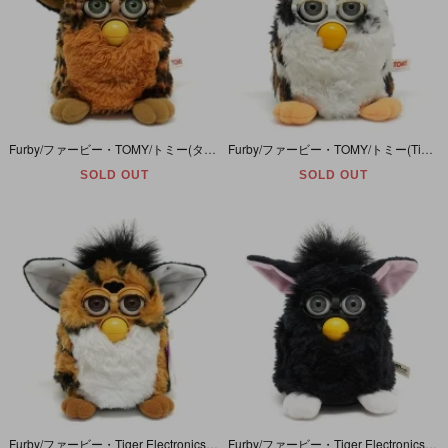
Furby/ファービー・TOMY/トミー(タイガーエレクトロニクス)・ヒョウ柄×オレンジ×ブラウン×ブラック・Color Change/カラーチェンジ(Leopard/レパード/レオパード/豹)日本語
Furby/ファービー・TOMY/トミー(Tiger Electronics/タイガーエレクトロニクス)・ヒョウ柄×ホワイト＆他・Snow Leopard/スノーレパード(レオパード)/雪豹・日本語版
SOLD OUT
SOLD OUT
Furby/ファービー・Tiger Electronics/タイガーエレクトロニクス(Hasbroハズブロ)・虎柄(オレンジ＋ブラックストライプ)×ブラック×ホワイト・Tiger/タイガー/虎・英語版
Furby/ファービー・Tiger Electronics/タイガーエレクトロニクス(Hasbro/ハズブロ)・ブラック×ホワイト×ピンク・Witch's Cat/ウィッチズキャット/魔女の猫・英語版