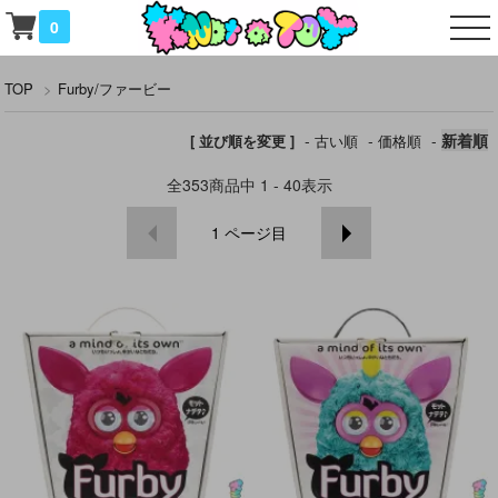
0
TOP
>
Furby/ファービー
-
-
-
新着順
[ 並び順を変更 ]
古い順
価格順
全
353
商品中
1 - 40
表示
1
ページ目