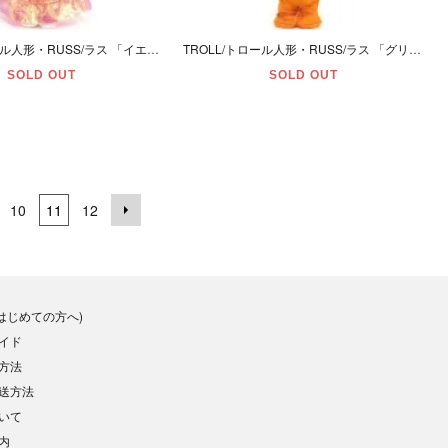
TROLL/トロール人形・RUSS/ラス 「イエロー/L/女の子/ドレス/可動」
TROLL/トロール人形・RUSS/ラス 「グリーン/M/パンプキン・ジャックオーランタン」
SOLD OUT
SOLD OUT
10
11
12
(はじめての方へ)
イド
方法
送方法
いて
内