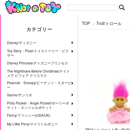
TOP
>
Troll/トロール
カテゴリー
Disney/ディズニー
Toy Story・Pixar/トイストーリー・ピク
サー
Disney Princess/ディズニープリンセス
The Nightmare Before Christmas/ナイト
メア ビフォア クリスマス
Peanuts・Snoopy/ピーナッツ・スヌーピ
ー
Sanrio/サンリオ
Polly Pocket・Angel Pocket/ポーリーポ
ケット・エンジェルポケット
Fancy/ファンシー(USA/UK)
My Little Pony/マイリトルポニー