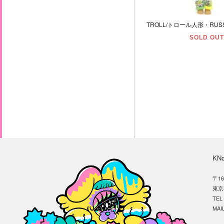
SOLD OUT
KN
〒16
東京
TE
MAIL