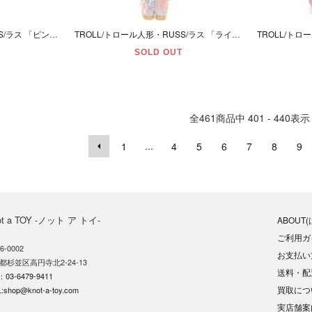
TROLL/トロール人形・RUSS/ラス 「ピンク/L/男の子/ポップ/可動」
TROLL/トロール人形・RUSS/ラス 「ライトブルー/L/女の子/サマー/可動」
SOLD OUT
全
461
商品中
401 - 440
表示
...
1
4
5
6
7
8
9
ot a TOY -ノット ア トイ-
ABOUT
ご利用ガ
6-0002
お支払い
都杉並区高円寺北2-24-13
送料・配
L：
03-6479-9411
買取につ
:
shop@knot-a-toy.com
実店舗案