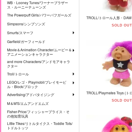
WB・Looney Tunes/ワーナーブラザー
ス・ルーニーテューンズ
The Powerpuff Girls/パワーパフガールズ
Simpsons/シンプソンズ
SOLD OUT
Smurfs/スマーフ
Garfield/ガーフィールド
Movie＆Animation Character/ムービー＆
アニメーションキャラクター
and more Characters/アンドモアキャラ
クター
Troll/トロール
LEGO/レゴ・Playmobil/プレイモービ
ル・Block/ブロック
Advertising/アドバタイジング
SOLD OUT
M＆M'S/エムアンドエムズ
Fisher-Price/フィッシャープライス・そ
の他知育玩具
Little Tikes/リトルタイクス・Toddle Tots/
トドルトッツ