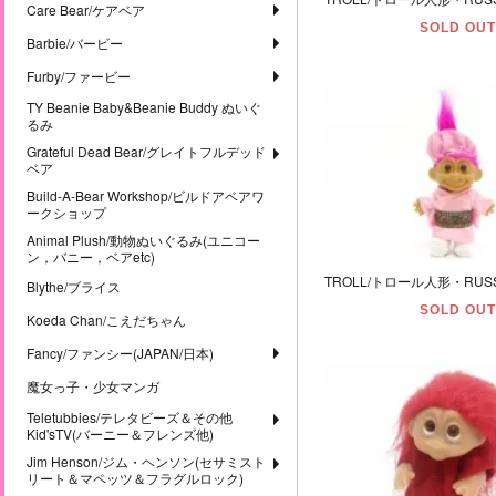
Care Bear/ケアベア
SOLD OUT
Barbie/バービー
Furby/ファービー
TY Beanie Baby&Beanie Buddy ぬいぐ
るみ
Grateful Dead Bear/グレイトフルデッド
ベア
Build-A-Bear Workshop/ビルドアベアワ
ークショップ
Animal Plush/動物ぬいぐるみ(ユニコー
ン，バニー，ベアetc)
Blythe/ブライス
SOLD OUT
Koeda Chan/こえだちゃん
Fancy/ファンシー(JAPAN/日本)
魔女っ子・少女マンガ
Teletubbies/テレタビーズ＆その他
Kid'sTV(バーニー＆フレンズ他)
Jim Henson/ジム・ヘンソン(セサミスト
リート＆マペッツ＆フラグルロック)