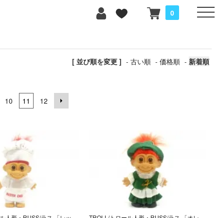
0
[ 並び順を変更 ]
-
古い順
-
価格順
-
新着順
10
11
12
TROLL/トロール人形・RUSS/ラス 「レッド/Ｍ/料理長」
TROLL/トロール人形・RUSS/ラス 「オレンジ/Ｍ/ヨーデル」