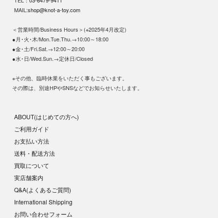
TEL：
03-6479-9411
MAIL:
shop@knot-a-toy.com
＜営業時間/Business Hours＞(※2025年4月改定)
●月･火･木/Mon.Tue.Thu.→10:00～18:00
●金･土/Fri.Sat.→12:00～20:00
●水･日/Wed.Sun.→定休日/Closed
※その他、臨時休業をいただく事もございます。
その際は、別途HPやSNSなどでお知らせいたします。
ABOUT(はじめての方へ)
ご利用ガイド
お支払い方法
送料・配送方法
買取について
実店舗案内
Q&A(よくあるご質問)
International Shipping
お問い合わせフォーム