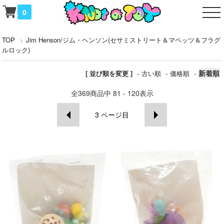
0
TOP
>
Jim Henson/ジム・ヘンソン(セサミストリート＆マペッツ＆フラグ
ルロック)
-
-
-
新着順
[ 並び順を変更 ]
古い順
価格順
全
369
商品中
81 - 120
表示
3
ページ目