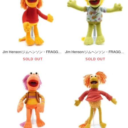
Jim Henson/ジムヘンソン・FRAGGLE ROCK/フラグルロック・HASBRO/ハズブロ・Plush/プラッシュ/ぬいぐるみ 「RED/レッド」 1985年・38cm
Jim Henson/ジムヘンソン・FRAGGLE ROCK/フラグルロック・HASBRO/ハズブロ・Plush/プラッシュ/ぬいぐるみ「WEMBLEY/ウェンブリー」リペイント？1985年・35cm
SOLD OUT
SOLD OUT