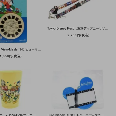
Tokyo Disney Resort/東京ディズニーリゾート・30 THE HAPPINESSYEAR/ザハピネスイヤー・開園30周年記念「ネックストラップ・ミッキー&フレンズ(実写)(篠山紀信)」
2,750円(税込)
TYCO/タイコ・View-Master 3-D/ビューマスター・REEL/専用リール 「Disney's GOOF TROOP/ディズニーズグーフトループ (グーフィー＆マックス)」 未開封・B
1,650円(税込)
Disney/ディズニー×Coca-Cola/コカコーラ・Plastic Cup/プラスチックカップ(ドリンクカップ) 「Donald Duck's Birthday/ドナルドダック・バースデー」
Euro Disney RESORT/ユーロディズニーリゾート 「INAUGURATION APRIL 1992・Name Tag/1992年4月 イノギュレーション(落成式)記念ネームタグ」 未開封