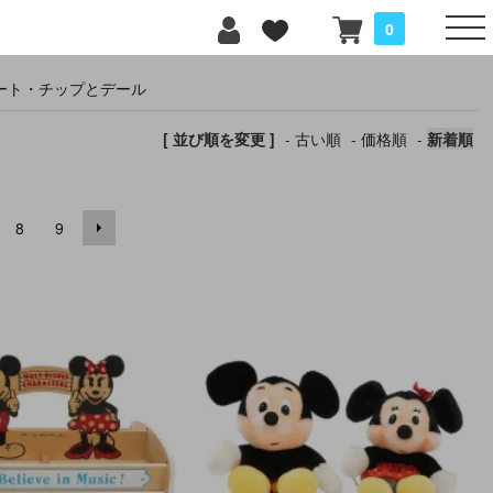
0
ルート・チップとデール
[ 並び順を変更 ]
-
古い順
-
価格順
-
新着順
8
9