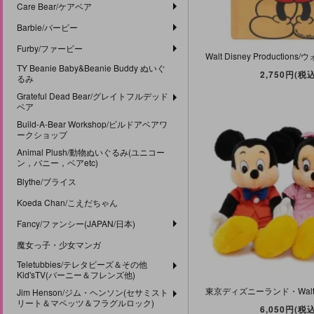
Care Bear/ケアベア
Barbie/バービー
Furby/ファービー
TY Beanie Baby&Beanie Buddy ぬいぐ
2,750円(税込
るみ
Grateful Dead Bear/グレイトフルデッド
ベア
Build-A-Bear Workshop/ビルドアベアワ
ークショップ
Animal Plush/動物ぬいぐるみ(ユニコー
ン，バニー，ベアetc)
Blythe/ブライス
Koeda Chan/こえだちゃん
Fancy/ファンシー(JAPAN/日本)
魔女っ子・少女マンガ
Teletubbies/テレタビーズ＆その他
Kid'sTV(バーニー＆フレンズ他)
Jim Henson/ジム・ヘンソン(セサミスト
リート＆マペッツ＆フラグルロック)
6,050円(税込