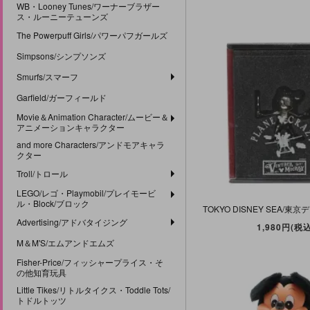
WB・Looney Tunes/ワーナーブラザー
ス・ルーニーテューンズ
The Powerpuff Girls/パワーパフガールズ
Simpsons/シンプソンズ
Smurfs/スマーフ
Garfield/ガーフィールド
Movie＆Animation Character/ムービー＆
アニメーションキャラクター
and more Characters/アンドモアキャラ
クター
Troll/トロール
LEGO/レゴ・Playmobil/プレイモービ
ル・Block/ブロック
Advertising/アドバタイジング
1,980円(税込
M＆M'S/エムアンドエムズ
Fisher-Price/フィッシャープライス・そ
の他知育玩具
Little Tikes/リトルタイクス・Toddle Tots/
トドルトッツ