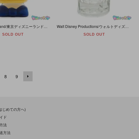
Tokyo Disneyland/東京ディズニーランド・Walt Disney Company/ウォルトディズニーカンパニー・陶器製マグカップ 「Donald Duck/ドナルドダック」 ダメージ有
Walt Disney Productions/ウォルトディズニープロダクションズ・Jug/ジャグ/ジョッキ・Glass/グラス「ミッキー＆ミニー・ヒューイ＆デューイ＆ルーイ・応援/チアリーディング」
SOLD OUT
SOLD OUT
8
9
(はじめての方へ)
イド
方法
送方法