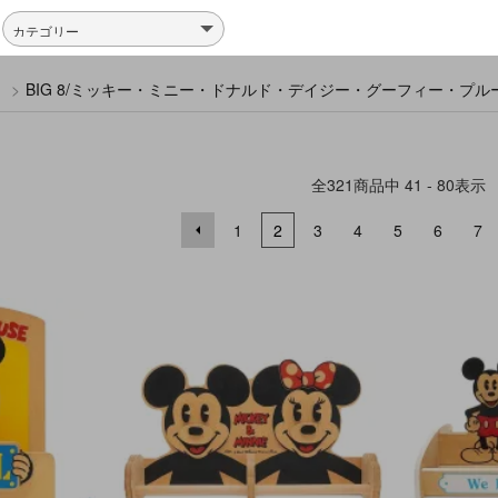
ー
>
BIG 8/ミッキー・ミニー・ドナルド・デイジー・グーフィー・プ
全
321
商品中
41 - 80
表示
1
2
3
4
5
6
7