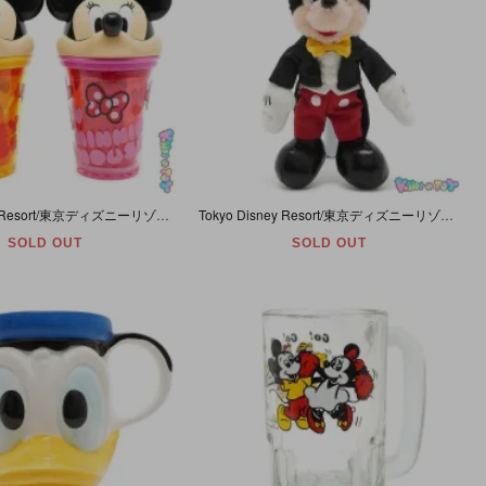
Tokyo Disney Resort/東京ディズニーリゾート・ストロー付きタンブラーセット/Tumbler Set「Mickey Mouse＆Minnie Mouse/ミッキーマウス＆ミニーマウス」
Tokyo Disney Resort/東京ディズニーリゾート・35周年・Happiest Celebration・ぬいぐるみバッジ/ぬいば 「Mickey Mouse/ミッキーマウス・1983年」
SOLD OUT
SOLD OUT