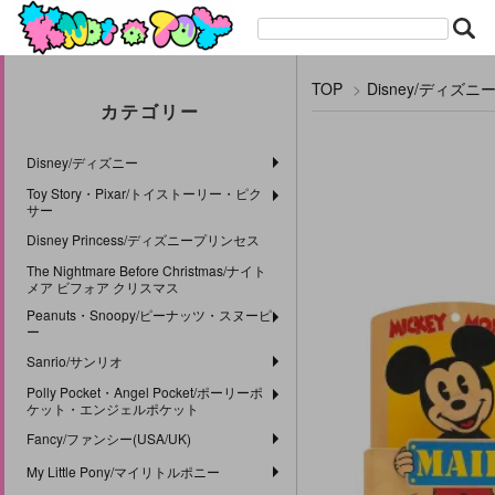
TOP
>
Disney/ディズニ
カテゴリー
Disney/ディズニー
Toy Story・Pixar/トイストーリー・ピク
サー
Disney Princess/ディズニープリンセス
The Nightmare Before Christmas/ナイト
メア ビフォア クリスマス
Peanuts・Snoopy/ピーナッツ・スヌーピ
ー
Sanrio/サンリオ
Polly Pocket・Angel Pocket/ポーリーポ
ケット・エンジェルポケット
Fancy/ファンシー(USA/UK)
My Little Pony/マイリトルポニー