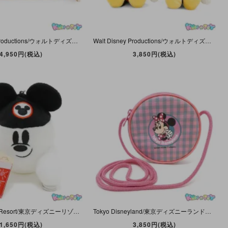
Walt Disney Productions/ウォルトディズニープロダクションズ・Walt Disney Characters・木製トレー・ミッキー&ミニー・We Believe in Music!
Walt Disney Productions/ウォルトディズニープロダクションズ・TOMY/トミー・Plush/プラッシュ/ぬいぐるみ 「ミッキーマウス＆ミニーマウスセット」 22/19cm
4,950円(税込)
3,850円(税込)
Tokyo Disney Resort/東京ディズニーリゾート・Halloween/ハロウィン・くっつきぬいぐるみ・肩乗せおばけ/ゴースト・イヤーハット＆ポップコーン・ボールチェーン付き・2020年
Tokyo Disneyland/東京ディズニーランド・Walt Disney Company/ウォルトディズニーカンパニー・Minnie Mouse/ミニーマウス・ポシェット・チェック柄・ピンク
1,650円(税込)
3,850円(税込)