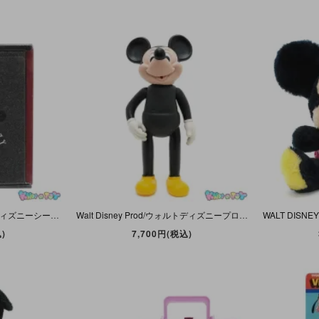
TOKYO DISNEY SEA/東京ディズニーシー・Metal Figure/メタル製フィギュア 「PLANE CRAZY・VINTAGE MICKEY/プレーンクレイジー・ビンテージミッキー」
Walt Disney Prod/ウォルトディズニープロダクションズ・REMCO TOYS・ソフビフィギュア「Birthday Party Mickey Mouse/ミッキーマウス」本体のみ・38cm
)
7,700円(税込)