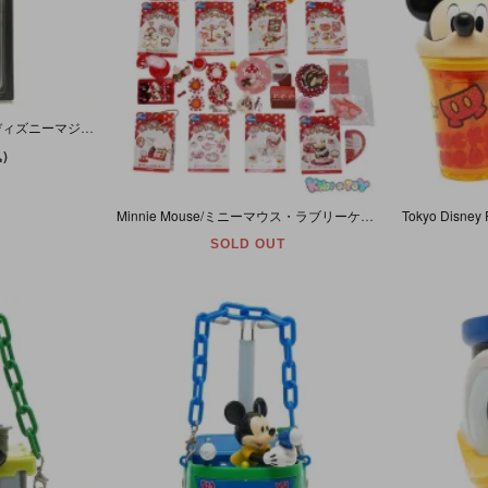
Disney Magical Collection/ディズニーマジカルコレクション・トミー・フィギュア 「Donald Duck・Halloween Town/ドナルドダック・ハロウィンタウン」096
)
Minnie Mouse/ミニーマウス・ラブリーケーキ・ミニフィギュア・全8種セット・RE-MENT/リーメント・2008年 【開封・欠け有り】
SOLD OUT