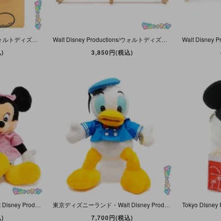
Walt Disney Productions/ウォルトディズニープロダクションズ・Wooden Mail Box/木製メールボックス/レターラック・Mickey Mouse/ミッキーマウス
Walt Disney Productions/ウォルトディズニープロダクションズ・Wooden Towel Hangers/木製タオルハンガー/タオル掛け・Mickey&Minnieミッキー&ミニー
)
3,850円(税込)
東京ディズニーランド・Walt Disney Productions/ウォルトディズニープロダクションズ・サンアンドスター・Plush/ぬいぐるみ 「ミッキーマウス＆ミニーマウスセット」58/59cm
東京ディズニーランド・Walt Disney Productions/ウォルトディズニープロダクションズ・サンアンドスター・ぬいぐるみ・Lサイズ(約60cm)「Donald Duck/ドナルドダック」
)
7,700円(税込)