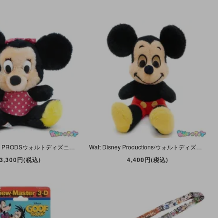
WALT DISNEY PRODSウォルトディズニープロダクションズ・GROUND NUTSHELLS・Bean Bag Plush/ビーンバッグ/ぬいぐるみ「Minnie Mouse/ミニーマウス」
Walt Disney Productions/ウォルトディズニープロダクションズ・CALIFORNIA STUFFED TOY・ぬいぐるみ「Mickey Mouse/ミッキーマウス」ダメージ/変色有
3,300円(税込)
4,400円(税込)