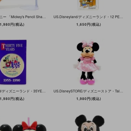
Disney/ディズニー 「Mickey's Pencil Shape Pencil Case/ミッキーズ・ペンシル・シャープペンシルケース・Blue/ブルー/青」 B
US.Disneyland/ディズニーランド・12 PENCILS/鉛筆・1ダース・消しゴム付き・1978年
1,980円(税込)
1,650円(税込)
US.Disneyland/ディズニーランド・35YEARS OF MAGIC・THE HAPPIEST PLACE ON EARTH・1/10TROY OUNCE SILVER COIN/記念コイン
US.DisneySTORE/ディズニーストア・Talking Minnie Mouse/トーキングミニーマウス・Plush/ぬいぐるみ 40cm
1,980円(税込)
1,980円(税込)