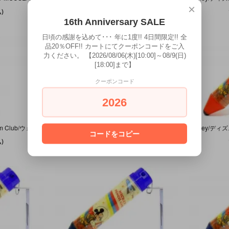
×
)
6,050円(税込)
16th Anniversary SALE
日頃の感謝を込めて･･･ 年に1度!! 4日間限定!! 全
品20％OFF!! カートにてクーポンコードをご入
力ください。 【2026/08/06(木)[10:00]～08/9(日)
[18:00]まで】
クーポンコード
2026
Walt Disney's Magic Kingdom Club/ウォルトディズニーズ・マジックキングダムクラブ 「Bag Name Tag/バッグ用ネームタグ」 未開封
Disney/ディズニー 「Mickey's Pencil Shape Pencil Case/ミッキーズ・ペンシル・シャープペンシルケース・Red/レッド/赤」 D
コードをコピー
)
1,980円(税込)