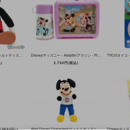
Walt Disney Productions/ウォルトディズニープロダクションズ・YOUNG EPOCH/ヤングエポック・ぬいぐるみ 「Mickey Mouse/ミッキーマウス」72cm・ダメージ有
Disney/ディズニー・Aladdin/アラジン・Plastic Lunch Box/プラスチックランチボックス＆水筒 「Mickey&Minnie/ミッキー＆ミニー・PARIS/パリ」 ダメージ有
)
2,750円(税込)
Disney/ディズニー・MICKEY MOUSE/ミッキーマウス型・Drink Bottle/ドリンクボトル・Tumbler/タンブラー・ストロー付き・ダメージ有
Walt Disney Characters/ウォルトディズニーキャラクターズ・カリフォルニアスタッフドトイズ・Plush/ぬいぐるみ 「MICKEY MOUSE CLUB/ミッキーマウスクラブ」