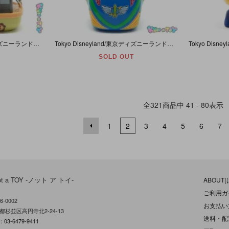
Tokyo Disneyland/東京ディズニーランド・ミニスナックケース/お菓子ケース・Jungle Cruise/ジャングル・クルーズ・Mickey Mouse/ミッキーマウス
Tokyo Disneyland/東京ディズニーランド・ミニスナックケース/お菓子ケース・Buzz Lightyear's Astro Blasters/バズライトイヤーのアストロブラスター・ミッキー
SOLD OUT
全
321
商品中
41 - 80
表示
1
2
3
4
5
6
7
ot a TOY -ノット ア トイ-
ABOUT
ご利用ガ
6-0002
お支払い
都杉並区高円寺北2-24-13
送料・配
L：
03-6479-9411