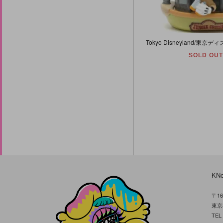
SOLD OUT
KN
〒16
東京
TE