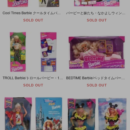
Cool Times Barbie クールタイムバービー 1988年
バービーと妹たち・なかよしウィンターランド・Barbie Winter Holiday Gift Set・Koko/Stacie/Kelly/Skipper・1996年
SOLD OUT
SOLD OUT
TROLL Barbie/トロールバービー・1992年
BEDTIME Barbie/ベッドタイムバービー・Soft Body/ソフトボディ・ぬいぐるみ・1993年
SOLD OUT
SOLD OUT