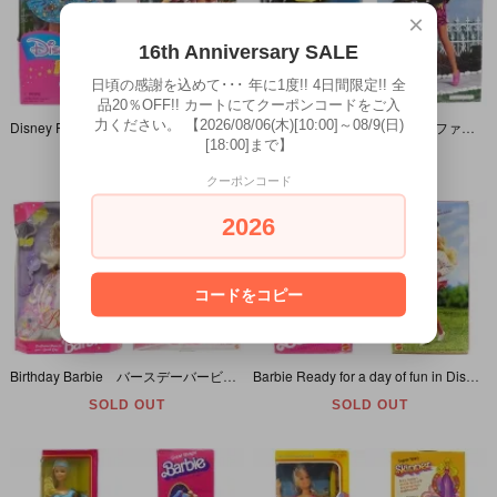
×
16th Anniversary SALE
日頃の感謝を込めて･･･ 年に1度!! 4日間限定!! 全
品20％OFF!! カートにてクーポンコードをご入
力ください。 【2026/08/06(木)[10:00]～08/9(日)
Disney Fun Barbie/ディズニーファンバービー・1995年・MATTEL
Disney Fun Barbie/ディズニーファンバービー・1992年・MATTEL
[18:00]まで】
SOLD OUT
SOLD OUT
クーポンコード
2026
コードをコピー
Birthday Barbie バースデーバービー 1996年
Barbie Ready for a day of fun in Disney character fashions! バービー ディズニー ミニーマウス 1990年
SOLD OUT
SOLD OUT