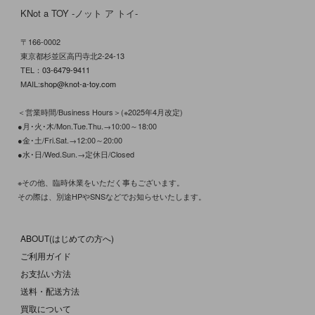
KNot a TOY -ノット ア トイ-
〒166-0002
東京都杉並区高円寺北2-24-13
TEL：
03-6479-9411
MAIL:
shop@knot-a-toy.com
＜営業時間/Business Hours＞(※2025年4月改定)
●月･火･木/Mon.Tue.Thu.→10:00～18:00
●金･土/Fri.Sat.→12:00～20:00
●水･日/Wed.Sun.→定休日/Closed
※その他、臨時休業をいただく事もございます。
その際は、別途HPやSNSなどでお知らせいたします。
ABOUT(はじめての方へ)
ご利用ガイド
お支払い方法
送料・配送方法
買取について