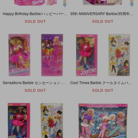
Happy Birthday Barbie/ハッピーバースデーバービー・Teresa/テレサ・ブルネットヘア・1995年
35th ANNIVERSARY Barbie/35周年アニバーサリーバービー・ORIGINAL 1959 BARBIE DOLL & PACKAGE!・1993年・MATTEL (ビンテージ復刻版)
SOLD OUT
SOLD OUT
Sensations Barbie センセーション バービー 1987年
Cool Times Barbie クールタイムバービー 1988年
SOLD OUT
SOLD OUT