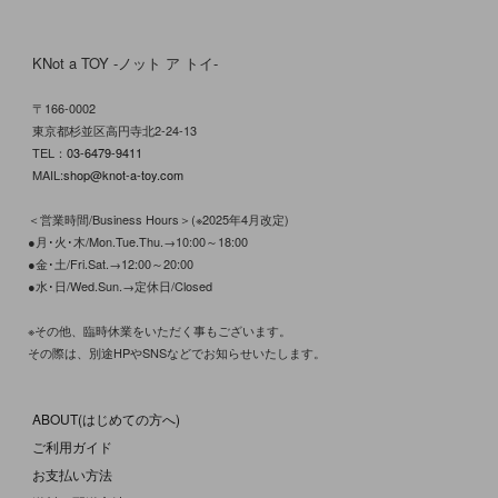
KNot a TOY -ノット ア トイ-
〒166-0002
東京都杉並区高円寺北2-24-13
TEL：
03-6479-9411
MAIL:
shop@knot-a-toy.com
＜営業時間/Business Hours＞(※2025年4月改定)
●月･火･木/Mon.Tue.Thu.→10:00～18:00
●金･土/Fri.Sat.→12:00～20:00
●水･日/Wed.Sun.→定休日/Closed
※その他、臨時休業をいただく事もございます。
その際は、別途HPやSNSなどでお知らせいたします。
ABOUT(はじめての方へ)
ご利用ガイド
お支払い方法