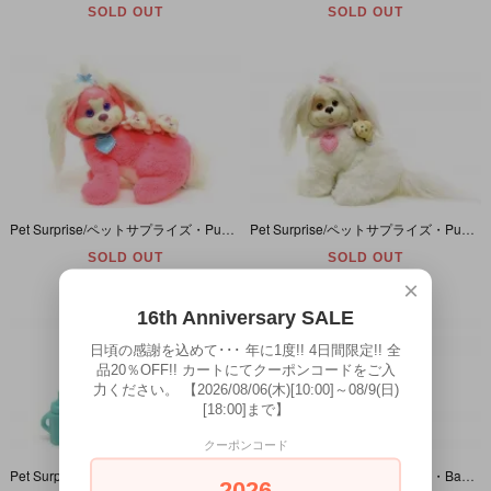
SOLD OUT
SOLD OUT
Pet Surprise/ペットサプライズ・Puppy Surprise/パピーサプライズ・ぬいぐるみ・ピンク・座り・1993年
Pet Surprise/ペットサプライズ・Puppy Surprise/パピーサプライズ・ぬいぐるみ・ホワイト・ 座り・1993年
SOLD OUT
SOLD OUT
×
16th Anniversary SALE
日頃の感謝を込めて･･･ 年に1度!! 4日間限定!! 全
品20％OFF!! カートにてクーポンコードをご入
力ください。 【2026/08/06(木)[10:00]～08/9(日)
[18:00]まで】
クーポンコード
Pet Surprise/ペットサプライズ・My Tiny Puppy Surprise/マイタイニーパピーサプライズ・イヌ・ぬいぐるみ・Mini size/ミニサイズ
Pet Surprise/ペットサプライズ・Baby Cub Surprise/ベイビーカブサプライズ/ベア/クマ・ぬいぐるみ・ラベンダー・1992年
2026