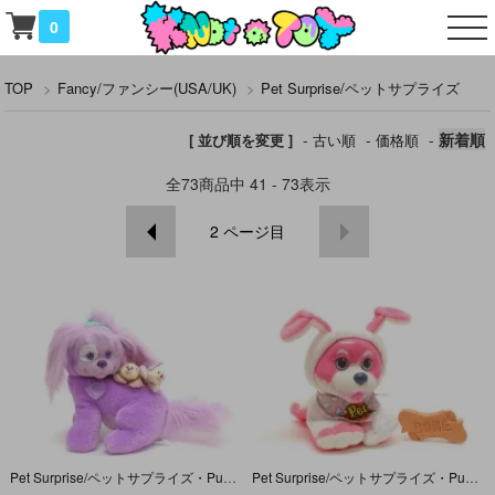
0
TOP
>
Fancy/ファンシー(USA/UK)
>
Pet Surprise/ペットサプライズ
-
-
-
新着順
[ 並び順を変更 ]
古い順
価格順
全
73
商品中
41 - 73
表示
2
ページ目
Pet Surprise/ペットサプライズ・Puppy Surprise/パピーサプライズ・ぬいぐるみ・ラベンダー・座り・1993年
Pet Surprise/ペットサプライズ・Puppy/パピー/イヌ・トーキングぬいぐるみ・骨付き・ピンク×ホワイト・Medium size/ミディアムサイズ・1993年