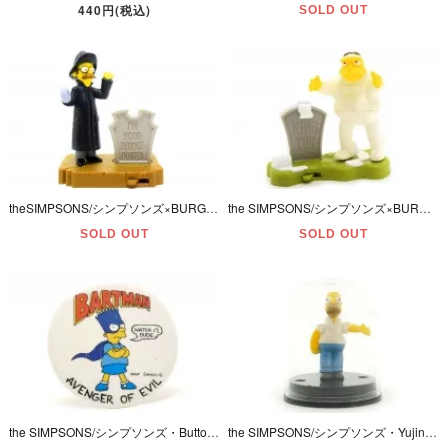
440円(税込)
SOLD OUT
theSIMPSONS/シンプソンズ×BURGER KING/バーガーキング・MEAL TOY/ミールトイ・SPOOKY LIGHT-UPS・ハロウィンスペシャル「NED/ネッド・フランダース」(5)
the SIMPSONS/シンプソンズ×BURGER KING/バーガーキング・MEAL TOY/ミールトイ・SPOOKY LIGHT-UPS/ハロウィンスペシャル 「BARNEY/バーニー」(15)
SOLD OUT
SOLD OUT
the SIMPSONS/シンプソンズ・Button･Upボタンアップ・Vintage Button Badge/ビンテージ缶バッジ「Bart/バート・BARTMAN/バートマン」4.4cmダメージ有
the SIMPSONS/シンプソンズ・Yujin/ユージン・Figure Collection・Nuclear Family/フィギュアコレクション 「Homer/ホーマー」 2003年