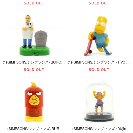
SOLD OUT
SOLD OUT
theSIMPSONS/シンプソンズ×BURGER KING/バーガーキング・MEAL TOY/ミールトイ・SPOOKY LIGHT-UPSハロウィンスペシャル「JULIUS/ジュリアス主治医」(9)
the SIMPSONS/シンプソンズ・PVC Mini Figure/ミニフィギュア 「Bart Simpson/バート・シンプソン・Skateboard/スケートボード/スケボー」 1997年
SOLD OUT
SOLD OUT
the SIMPSONS/シンプソンズ×BURGER KING/バーガーキング・Meal Toy/ミールトイ(キッズクラブ)・フィギュア「RADIOACTIVE MAN/ラジオアクティブマン」電池切れ
the SIMPSONS/シンプソンズ・Yujin/ユージン・Figure Collection・Springfield Elementary/フィギュアコレクション「Otto/オットー」 2004年