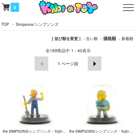
0
TOP
>
Simpsons/シンプソンズ
-
-
価格順
-
[ 並び順を変更 ]
古い順
新着順
全
189
商品中
1 - 40
表示
1
ページ目
the SIMPSONS/シンプソンズ・Yujin/ユージン・Figure Collection・Springfield Elementary/フィギュアコレクション「Willie/ウィリー」 04年
the SIMPSONS/シンプソンズ・Yujin/ユージン・Figure Collection・Springfield Elementary/フィギュアコレクション 「Ralph/ラルフ」2004年