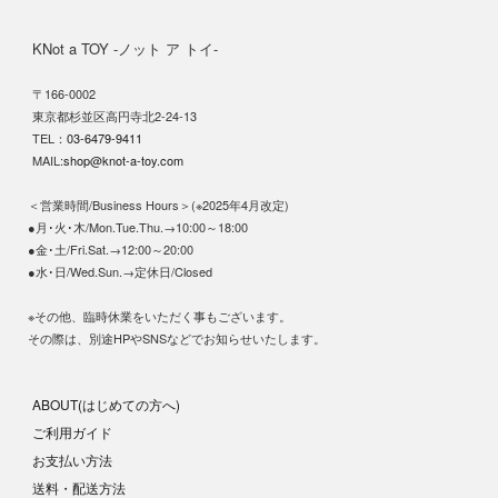
KNot a TOY -ノット ア トイ-
〒166-0002
東京都杉並区高円寺北2-24-13
TEL：
03-6479-9411
MAIL:
shop@knot-a-toy.com
＜営業時間/Business Hours＞(※2025年4月改定)
●月･火･木/Mon.Tue.Thu.→10:00～18:00
●金･土/Fri.Sat.→12:00～20:00
●水･日/Wed.Sun.→定休日/Closed
※その他、臨時休業をいただく事もございます。
その際は、別途HPやSNSなどでお知らせいたします。
ABOUT(はじめての方へ)
ご利用ガイド
お支払い方法
送料・配送方法