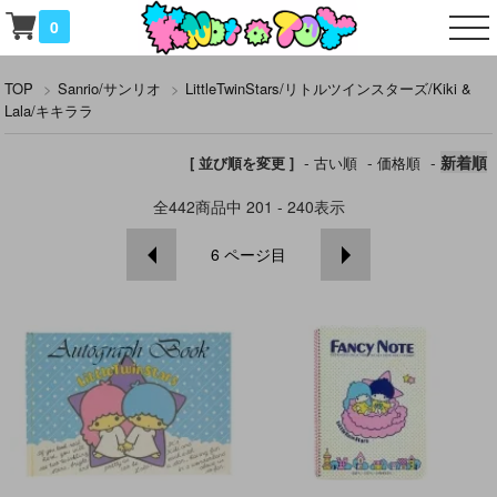
0
TOP
>
Sanrio/サンリオ
>
LittleTwinStars/リトルツインスターズ/Kiki &
Lala/キキララ
-
-
-
新着順
[ 並び順を変更 ]
古い順
価格順
全
442
商品中
201 - 240
表示
6
ページ目