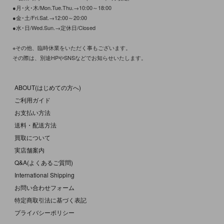
●月･火･木/Mon.Tue.Thu.→10:00～18:00
●金･土/Fri.Sat.→12:00～20:00
●水･日/Wed.Sun.→定休日/Closed
※その他、臨時休業をいただく事もございます。
その際は、別途HPやSNSなどでお知らせいたします。
ABOUT(はじめての方へ)
ご利用ガイド
お支払い方法
送料・配送方法
買取について
実店舗案内
Q&A(よくあるご質問)
International Shipping
お問い合わせフォーム
特定商取引法に基づく表記
プライバシーポリシー