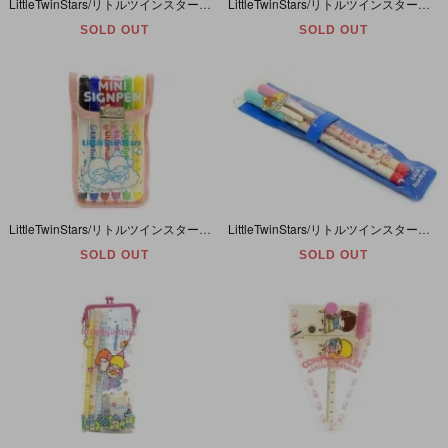
LittleTwinStars/リトルツインスターズ/キキララ・Notebook/B5ノート・1983年・SWEETS・ページ欠品有り
LittleTwinStars/リトルツインスターズ/キキララ・PRETTY COLOR PENCILS & MINI SKETCH BOOK・色鉛筆&ミニスケッチブックセット・1976年
SOLD OUT
SOLD OUT
LittleTwinStars/リトルツインスターズ/キキララ・MINI SIGNPEN/ミニサインペン・6本入り・1976年
LittleTwinStars/リトルツインスターズ/キキララ・Twin Pencils・Pencil & Pencil cap/ケース入りキャップ付き鉛筆2本セット・1976年
SOLD OUT
SOLD OUT