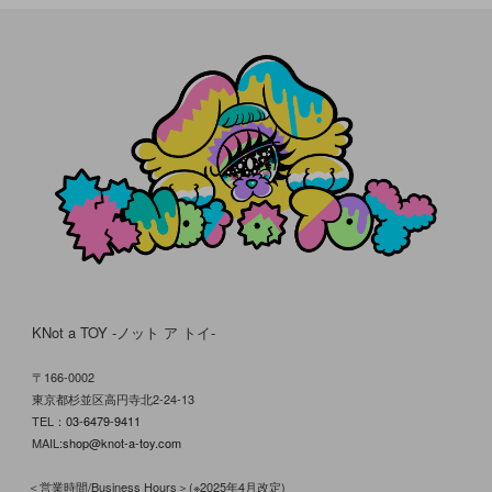
KNot a TOY -ノット ア トイ-
〒166-0002
東京都杉並区高円寺北2-24-13
TEL：
03-6479-9411
MAIL:
shop@knot-a-toy.com
＜営業時間/Business Hours＞(※2025年4月改定)