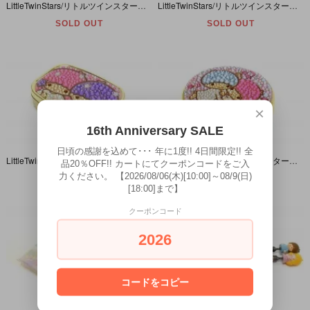
LittleTwinStars/リトルツインスターズ/キキララ・プラチェスト/引き出し・1985年
LittleTwinStars/リトルツインスターズ/キキララ・ロケットペンダント・ネックレス・1976年
SOLD OUT
SOLD OUT
×
16th Anniversary SALE
日頃の感謝を込めて･･･ 年に1度!! 4日間限定!! 全
LittleTwinStars/リトルツインスターズ/キキララ・ストーンデコレーションミラー＆小物入れ・2013年
LittleTwinStars/リトルツインスターズ/キキララ・ストーンデコレーションミラー・2013年
品20％OFF!! カートにてクーポンコードをご入
力ください。 【2026/08/06(木)[10:00]～08/9(日)
SOLD OUT
SOLD OUT
[18:00]まで】
クーポンコード
2026
コードをコピー