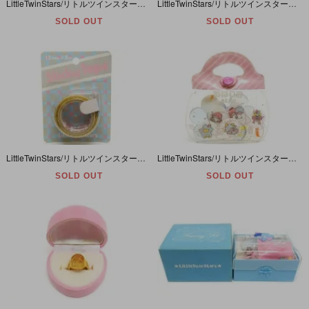
LittleTwinStars/リトルツインスターズ/キキララ・Stationery set/ステーショナリーセット・定規・鉛筆・消しゴム・ペンケース/ガマグチ/筆箱・1976年
LittleTwinStars/リトルツインスターズ/キキララ・Compus Ruler/コンパスルーラー・1976年
SOLD OUT
SOLD OUT
LittleTwinStars/リトルツインスターズ/キキララ・Sticky Tape・Scotch tape/セロハンテープ・パッケージ入り・1976年
LittleTwinStars/リトルツインスターズ/キキララ・BEAD・おはじき・1976年
SOLD OUT
SOLD OUT