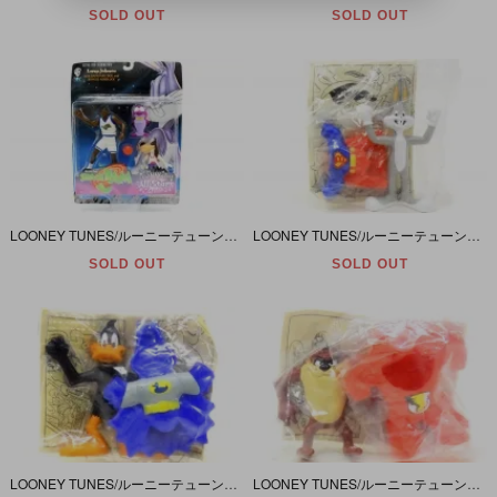
SOLD OUT
SOLD OUT
LOONEY TUNES/ルーニーテューンズ・SPACE JAM/スペースジャム・フィギュア 「Larry Jonson×BARNYARD DOG/ラリージョンソン×バーンヤードドック他」
LOONEY TUNES/ルーニーテューンズ・McDonald’s/マクドナルド・ミールトイ 「Bugs Bunny/バッグス バニー・Super Bugs/スーパーバッグス」 未開封
SOLD OUT
SOLD OUT
LOONEY TUNES/ルーニーテューンズ・McDonald’s/マクドナルド・ミールトイ 「Daffy Duck/ダフィーダック・But-Duck/バットダック」 未開封
LOONEY TUNES/ルーニーテューンズ・McDonald’s/マクドナルド・ミールトイ 「Tasmanian Devil/タスマニアン・デビル・Taz-Flash/タズ・フラッシュ」 未開封