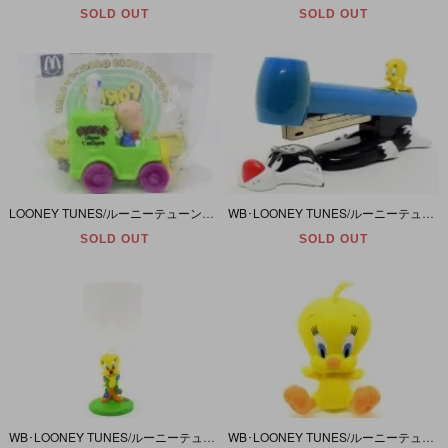
SOLD OUT
SOLD OUT
LOONEY TUNES/ルーニーテューンズ・McDonald’s/マクドナルド・ミールトイ 「Porky Pig/ポーキーピッグ・GHOST CATCHER」 未開封
WB･LOONEY TUNES/ルーニーテューンズ「SYLVESTER CAT&TWEETY/シルベスター＆トゥイーティー・Stapler/ステープラー/ホチキス」
SOLD OUT
SOLD OUT
WB･LOONEY TUNES/ルーニーテューンズ 「TWEETY/トゥイーティー・PVCフィギュア台座プラスチックカップ」 歪み有
WB･LOONEY TUNES/ルーニーテューンズ 「TWEETY/トゥイーティー・スタンダード/座り・ぬいぐるみ」