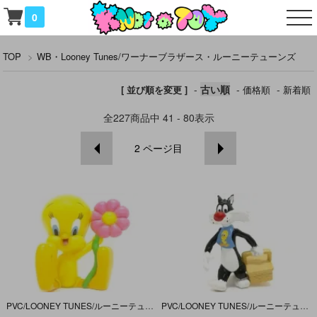
0
TOP
>
WB・Looney Tunes/ワーナーブラザース・ルーニーテューンズ
-
古い順
-
-
[ 並び順を変更 ]
価格順
新着順
全
227
商品中
41 - 80
表示
2
ページ目
PVC/LOONEY TUNES/ルーニーテューンズ「TWEETY/トゥイーティー(座り/花/中)」
PVC/LOONEY TUNES/ルーニーテューンズ「シルベスター＆トゥイーティー(ランチボックス)」